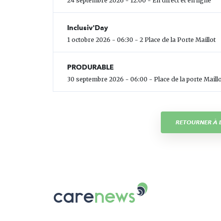
24 septembre 2026 - 12:00 - En direct et en ligne
Inclusiv'Day
1 octobre 2026 - 06:30 - 2 Place de la Porte Maillot
PRODURABLE
30 septembre 2026 - 06:00 - Place de la porte Maillo
RETOURNER À L
Carenews,
Le
média