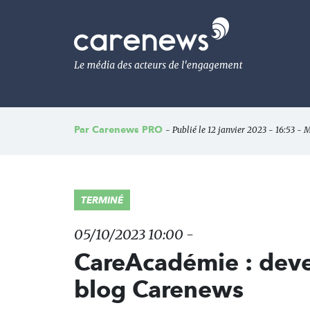
Aller
au
Carenews,
contenu
Le
principal
média
des
acteurs
de
l'engagement
Par
Carenews PRO
- Publié le 12 janvier 2023 - 16:53 - M
TERMINÉ
05/10/2023 10:00 -
CareAcadémie : deve
blog Carenews