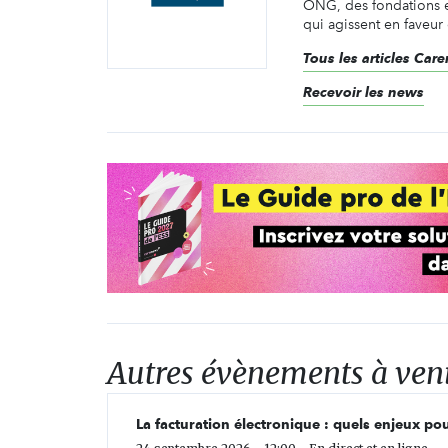
ONG, des fondations e
qui agissent en faveur 
Tous les articles Ca
Recevoir les news
Autres évènements à ven
La facturation électronique : quels enjeux pou