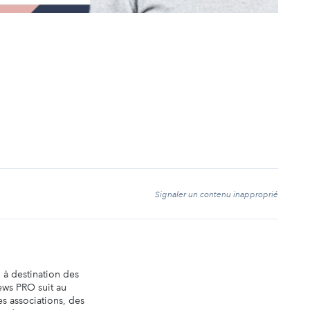
t
Signaler un contenu inapproprié
n à destination des
ews PRO suit au
es associations, des