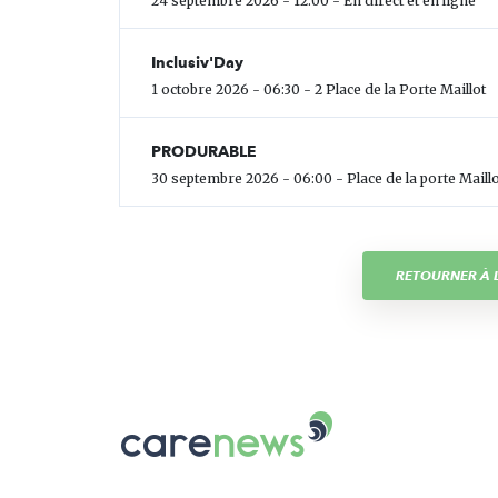
24 septembre 2026 - 12:00 - En direct et en ligne
Inclusiv'Day
1 octobre 2026 - 06:30 - 2 Place de la Porte Maillot
PRODURABLE
30 septembre 2026 - 06:00 - Place de la porte Maillo
RETOURNER À L
Carenews,
Le
média