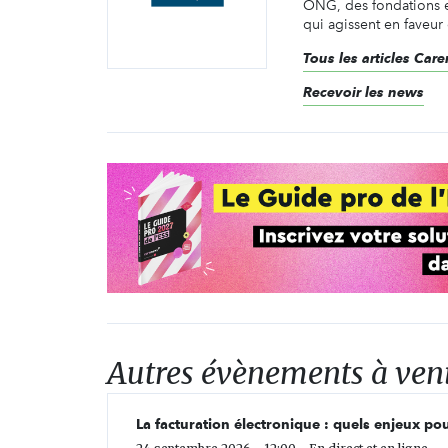
ONG, des fondations e
qui agissent en faveur 
Tous les articles Ca
Recevoir les news
Autres évènements à ven
La facturation électronique : quels enjeux pou