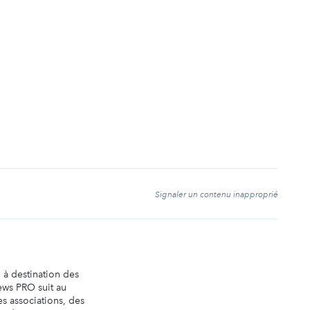
t
Signaler un contenu inapproprié
n à destination des
ews PRO suit au
es associations, des