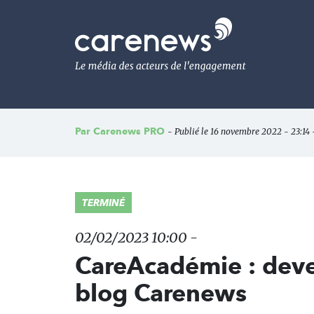
Aller
au
Carenews,
contenu
Le
principal
média
des
acteurs
de
l'engagement
Par
Carenews PRO
- Publié le 16 novembre 2022 - 23:14 
TERMINÉ
02/02/2023 10:00 -
CareAcadémie : deve
blog Carenews