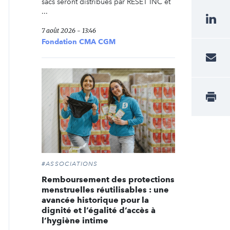
sacs seront distribués par RESET INC et
...
7 août 2026 - 13:46
Fondation CMA CGM
#ASSOCIATIONS
Remboursement des protections
menstruelles réutilisables : une
avancée historique pour la
dignité et l’égalité d’accès à
l’hygiène intime