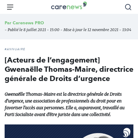
Aller
Carenews,
Menu
Rec
au
Le
contenu
média
Par
Carenews PRO
principal
des
- Publié le 8 juillet 2021 - 15:00 - Mise à jour le 12 novembre 2021 - 13:04
acteurs
de
l'engagement
#ANNUAIRE
[Acteurs de l’engagement]
Gwenaëlle Thomas-Maire, directrice
générale de Droits d’urgence
Gwenaëlle Thomas-Maire est la directrice générale de Droits
d’urgence, une association de professionnels du droit pour en
favoriser l’accès aux personnes. Elle a, auparavant, travaillé au
Parti Socialiste avant d’être juriste dans une collectivité.