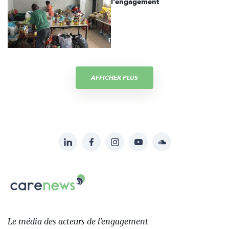
l'engagement
AFFICHER PLUS
LinkedIn
Facebook
Instagram
YouTube
Soundcloud
Suivez-
nous
Carenews,
sur:
Le
média
des
Le média
des acteurs
de l'engagement