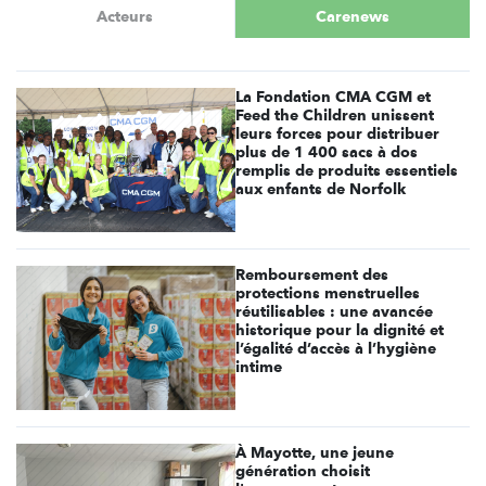
Acteurs
Carenews
La Fondation CMA CGM et
Feed the Children unissent
leurs forces pour distribuer
plus de 1 400 sacs à dos
remplis de produits essentiels
aux enfants de Norfolk
Remboursement des
protections menstruelles
réutilisables : une avancée
historique pour la dignité et
l’égalité d’accès à l’hygiène
intime
À Mayotte, une jeune
génération choisit