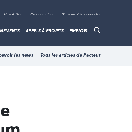
Newsletter
Créer un blog
S'inscrire / Se connecter
ÈNEMENTS
APPELS À PROJETS
EMPLOIS
Recherche
cevoir les news
Tous les articles de l'acteur
ce
num