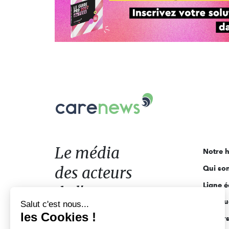
Carenews,
Le
média
des
acteurs
Le média
Notre h
de
des acteurs
Qui so
l'engagement
Ligne é
de l'engagement
Salut c'est nous...
Pourquo
les Cookies !
Acteur
On a attendu d'être sûrs que le contenu