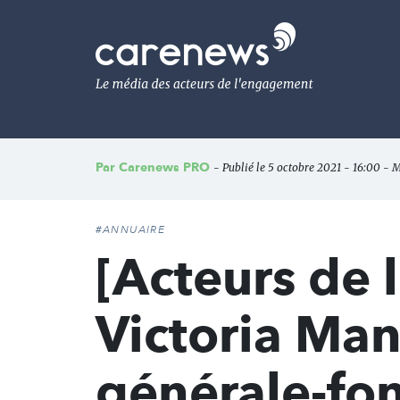
Aller
au
Carenews,
contenu
Le
principal
média
des
acteurs
de
l'engagement
Par
Carenews PRO
- Publié le 5 octobre 2021 - 16:00 - M
#ANNUAIRE
[Acteurs de
Victoria Man
générale-fo