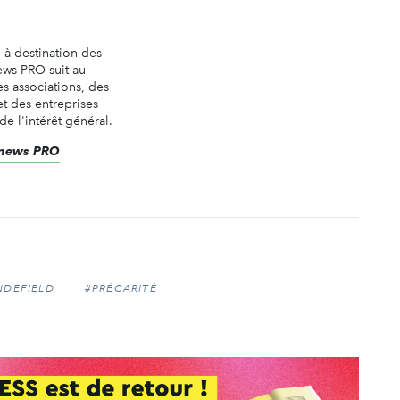
n à destination des
ews PRO suit au
es associations, des
t des entreprises
de l'intérêt général.
renews PRO
NDEFIELD
#PRÉCARITÉ