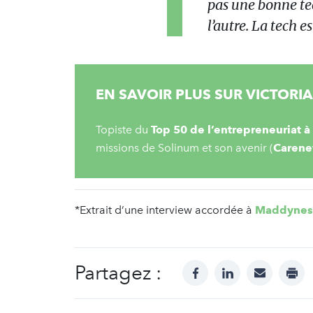
pas une bonne te
l’autre. La tech es
EN SAVOIR PLUS SUR VICTORI
Topiste du
Top 50 de l’entrepreneuriat à
missions de Solinum et son avenir (
Caren
*Extrait d’une interview accordée à
Maddynes
Partagez :
facebook
linkedin
mail
prin