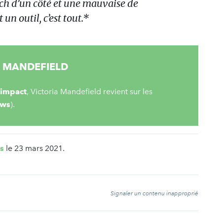
ch d’un côté et une mauvaise de
t un outil, c’est tout.*
A MANDEFIELD
 impact
, Victoria Mandefield revient sur les
ews
).
s
le 23 mars 2021.
t
Signaler un contenu inapproprié