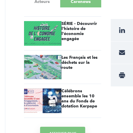
Acteurs
Carenews
SÉRIE - Découvrir
l'histoire de
l'économie
engagée
Les Français et les
déchets sur la
route
Célébrons
ensemble les 10
ans du Fonds de
dotation Kerpape