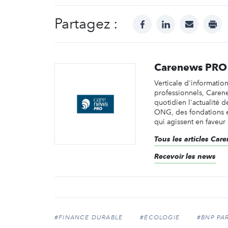
Partagez :
facebook
linkedin
mail
prin
Carenews PRO
Verticale d'informatio
professionnels, Caren
quotidien l'actualité d
ONG, des fondations e
qui agissent en faveur 
Tous les articles Ca
Recevoir les news
#FINANCE DURABLE
#ÉCOLOGIE
#BNP PA