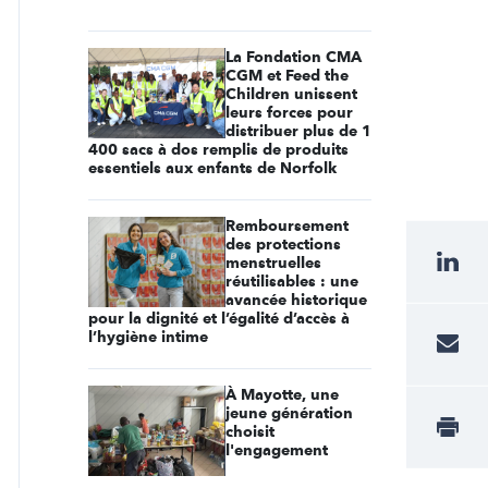
La Fondation CMA
CGM et Feed the
Children unissent
leurs forces pour
distribuer plus de 1
400 sacs à dos remplis de produits
essentiels aux enfants de Norfolk
Remboursement
des protections
menstruelles
réutilisables : une
avancée historique
pour la dignité et l’égalité d’accès à
l’hygiène intime
À Mayotte, une
jeune génération
choisit
l'engagement