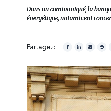
Dans un communiqué, la banque 
énergétique, notamment concerna
Partagez:
facebook
linkedin
mail
print