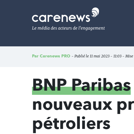
Aller
au
Carenews,
contenu
Le
principal
média
des
acteurs
de
l'engagement
Par
Carenews PRO
- Publié le 11 mai 2023 - 11:03 - Mise
BNP Paribas
nouveaux pro
pétroliers