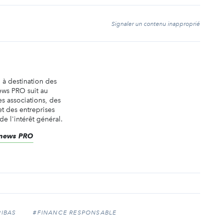
t
Signaler un contenu inapproprié
n à destination des
ews PRO suit au
es associations, des
t des entreprises
de l'intérêt général.
renews PRO
RIBAS
#FINANCE RESPONSABLE