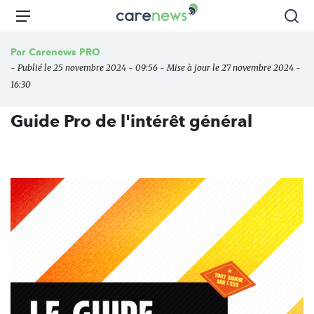
Aller
Carenews,
Menu
Rec
au
Le
contenu
média
Par
Carenews PRO
principal
des
- Publié le 25 novembre 2024 - 09:56 - Mise à jour le 27 novembre 2024 -
acteurs
16:30
de
l'engagement
Guide Pro de l'intérêt général