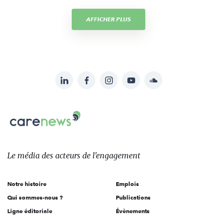
AFFICHER PLUS
LinkedIn
Facebook
Instagram
YouTube
Soundcloud
Suivez-
nous
Carenews,
sur:
Le
média
des
Le média
des acteurs
de l'engagement
acteurs
de
Notre histoire
Emplois
l'engagement
Qui sommes-nous ?
Publications
Ligne éditoriale
Évènements