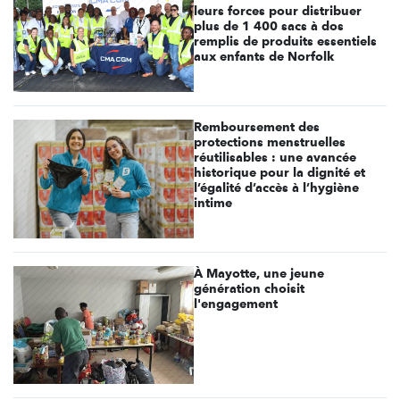
leurs forces pour distribuer
plus de 1 400 sacs à dos
remplis de produits essentiels
aux enfants de Norfolk
Remboursement des
protections menstruelles
réutilisables : une avancée
historique pour la dignité et
l’égalité d’accès à l’hygiène
intime
À Mayotte, une jeune
génération choisit
l'engagement