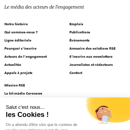
des
Le média
des acteurs
de l'engagement
acteurs
de
Notre histoire
Emplois
l'engagement
Qui sommes-nous ?
Publications
Ligne éditoriale
Évènements
Pourquoi s'inscrire
Annuaire des solutions RSE
Acteurs de l'engagement
S'inscrire aux newsletters
Actualités
Journalistes et rédacteurs
Appels à projets
Contact
Mission RSE
Le kit média Carenews
Groupe AEF
Salut c'est nous...
AEF info
les Cookies !
Novethic
On a attendu d'être sûrs que le contenu de
PRODURABLE