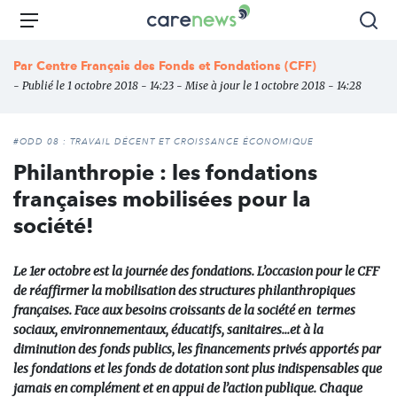
Aller
Carenews,
Menu
Rec
au
Le
contenu
média
Par
Centre Français des Fonds et Fondations (CFF)
principal
des
- Publié le 1 octobre 2018 - 14:23 - Mise à jour le 1 octobre 2018 - 14:28
acteurs
de
l'engagement
#ODD 08 : TRAVAIL DÉCENT ET CROISSANCE ÉCONOMIQUE
Philanthropie : les fondations
françaises mobilisées pour la
société!
Le 1er octobre est la journée des fondations. L’occasion pour le CFF
de réaffirmer la mobilisation des structures philanthropiques
françaises. Face aux besoins croissants de la société en termes
sociaux, environnementaux, éducatifs, sanitaires...et à la
diminution des fonds publics, les financements privés apportés par
les fondations et les fonds de dotation sont plus indispensables que
jamais en complément et en appui de l’action publique. Chaque