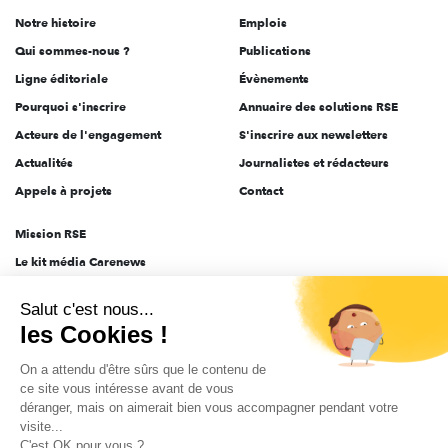
de
Notre histoire
Emplois
l'engagement
Qui sommes-nous ?
Publications
Ligne éditoriale
Évènements
Pourquoi s'inscrire
Annuaire des solutions RSE
Acteurs de l'engagement
S'inscrire aux newsletters
Actualités
Journalistes et rédacteurs
Appels à projets
Contact
Mission RSE
Le kit média Carenews
Groupe AEF
Salut c'est nous...
AEF info
les Cookies !
Novethic
On a attendu d'être sûrs que le contenu de
PRODURABLE
ce site vous intéresse avant de vous
Inclusiv Day
déranger, mais on aimerait bien vous accompagner pendant votre
visite...
C'est OK pour vous ?