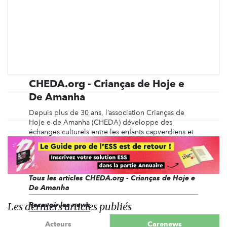
CHEDA.org - Crianças de Hoje e
De Amanha
Depuis plus de 30 ans, l’association Crianças de
Hoje e de Amanha (CHEDA) développe des
échanges culturels entre les enfants capverdiens et
français, apporte une aide aux enfants du Cap-Vert
et promeut la culture capverdienne à travers
différentes actions et projets.
Tous les articles CHEDA.org - Crianças de Hoje e
De Amanha
Les derniers articles publiés
Recevoir les news
Acteurs
Carenews