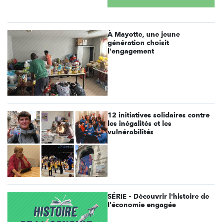
À Mayotte, une jeune
génération choisit
l'engagement
12 initiatives solidaires contre
les inégalités et les
vulnérabilités
SÉRIE - Découvrir l'histoire de
l'économie engagée