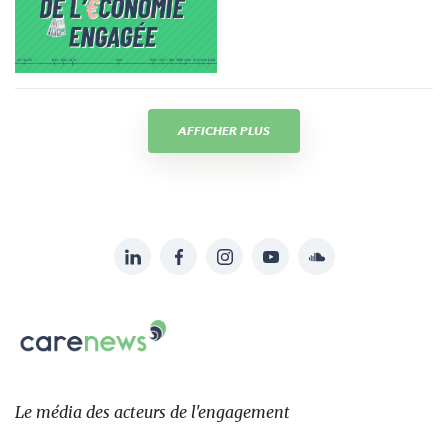
AFFICHER PLUS
LinkedIn
Facebook
Instagram
YouTube
Soundcloud
Suivez-
nous
Carenews,
sur:
Le
média
des
Le média
des acteurs
de l'engagement
acteurs