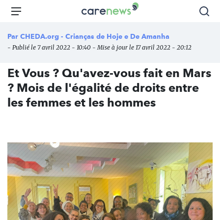
Aller
Carenews,
Menu
Rec
au
Le
contenu
média
Par
CHEDA.org - Crianças de Hoje e De Amanha
principal
des
- Publié le 7 avril 2022 - 10:40 - Mise à jour le 17 avril 2022 - 20:12
acteurs
de
Et Vous ? Qu'avez-vous fait en Mars
l'engagement
? Mois de l'égalité de droits entre
les femmes et les hommes