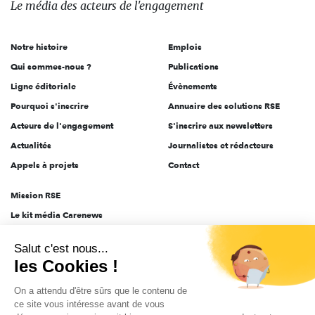
Le média
des acteurs
de l'engagement
acteurs
de
Notre histoire
Emplois
l'engagement
Qui sommes-nous ?
Publications
Ligne éditoriale
Évènements
Pourquoi s'inscrire
Annuaire des solutions RSE
Acteurs de l'engagement
S'inscrire aux newsletters
Actualités
Journalistes et rédacteurs
Appels à projets
Contact
Mission RSE
Le kit média Carenews
Groupe AEF
Salut c'est nous...
AEF info
les Cookies !
Novethic
On a attendu d'être sûrs que le contenu de
PRODURABLE
ce site vous intéresse avant de vous
Inclusiv Day