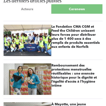
Les derniers articles publiés
Acteurs
Carenews
La Fondation CMA CGM et
Feed the Children unissent
leurs forces pour distribuer
plus de 1 400 sacs à dos
remplis de produits essentiels
aux enfants de Norfolk
Remboursement des
protections menstruelles
réutilisables : une avancée
historique pour la dignité et
l’égalité d’accès à l’hygiène
intime
À Mayotte, une jeune