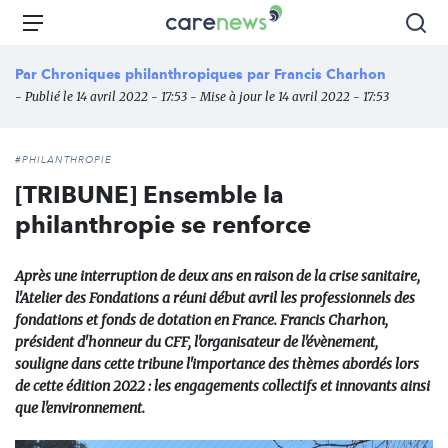
Aller
Carenews,
Menu
Rec
au
Le
contenu
média
Par
Chroniques philanthropiques par Francis Charhon
principal
des
- Publié le 14 avril 2022 - 17:53 - Mise à jour le 14 avril 2022 - 17:53
acteurs
de
l'engagement
#PHILANTHROPIE
[TRIBUNE] Ensemble la
philanthropie se renforce
Après une interruption de deux ans en raison de la crise sanitaire,
l'Atelier des Fondations a réuni début avril les professionnels des
fondations et fonds de dotation en France. Francis Charhon,
président d'honneur du CFF, l'organisateur de l'évènement,
souligne dans cette tribune l'importance des thèmes abordés lors
de cette édition 2022 : les engagements collectifs et innovants ainsi
que l'environnement.