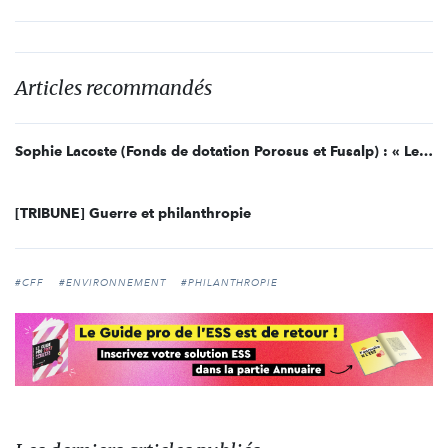
Articles recommandés
Sophie Lacoste (Fonds de dotation Porosus et Fusalp) : « Les PME peuvent apporter leur contribution aux causes d’intérêt général »
[TRIBUNE] Guerre et philanthropie
#CFF
#ENVIRONNEMENT
#PHILANTHROPIE