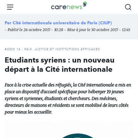
Aller
Carenews,
Menu
Rec
au
Le
contenu
média
Par
Cité internationale universitaire de Paris (CIUP)
principal
des
- Publié le 26 octobre 2017 - 10:28 - Mise à jour le 30 octobre 2017 - 12:45
acteurs
de
l'engagement
#ODD 16 : PAIX, JUSTICE ET INSTITUTIONS EFFICACES
Etudiants syriens : un nouveau
départ à la Cité internationale
Face à la crise actuelle des réfugiés, la Cité internationale a mis en
place un dispositif d’accueil spécifique pour héberger 19 jeunes
syriens et syriennes, étudiants et chercheurs. Des mécènes,
directeurs de maisons et résidents se sont mobilisé de leurs côtés
pour mieux les accueillir.