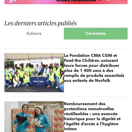
Les derniers articles publiés
Acteurs
Carenews
La Fondation CMA CGM et
Feed the Children unissent
leurs forces pour distribuer
plus de 1 400 sacs à dos
remplis de produits essentiels
aux enfants de Norfolk
Remboursement des
protections menstruelles
réutilisables : une avancée
historique pour la dignité et
l’égalité d’accès à l’hygiène
intime