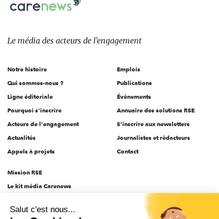
Carenews,
sur:
Le
média
des
Le média
des acteurs
de l'engagement
acteurs
de
Notre histoire
Emplois
l'engagement
Qui sommes-nous ?
Publications
Ligne éditoriale
Évènements
Pourquoi s'inscrire
Annuaire des solutions RSE
Acteurs de l'engagement
S'inscrire aux newsletters
Actualités
Journalistes et rédacteurs
Appels à projets
Contact
Mission RSE
Le kit média Carenews
Groupe AEF
Salut c'est nous...
AEF info