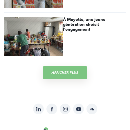
À Mayotte, une jeune
génération choisit
l'engagement
AFFICHER PLUS
LinkedIn
Facebook
Instagram
YouTube
Soundcloud
Suivez-
nous