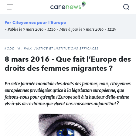
Aller
Carenews,
Menu
Rec
au
Le
contenu
média
Par
Citoyennes pour l'Europe
principal
des
- Publié le 7 mars 2016 - 12:16 - Mise à jour le 7 mars 2016 - 12:29
acteurs
de
l'engagement
#ODD 16 : PAIX, JUSTICE ET INSTITUTIONS EFFICACES
8 mars 2016 - Que fait l’Europe des
droits des femmes migrantes ?
En cette journée mondiale des droits des femmes, nous, citoyennes
européennes privilégiées grâce à la législation européenne, que
faisons-nous pour qu’enfin l’Europe soit à la hauteur d’elle-même
vis-à-vis de ce drame que vivent nos consoeurs aujourd’hui ?