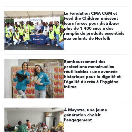
La Fondation CMA CGM et
Feed the Children unissent
leurs forces pour distribuer
plus de 1 400 sacs à dos
remplis de produits essentiels
aux enfants de Norfolk
Remboursement des
protections menstruelles
réutilisables : une avancée
historique pour la dignité et
l’égalité d’accès à l’hygiène
intime
À Mayotte, une jeune
génération choisit
l'engagement