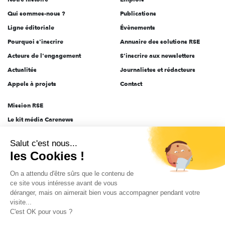
l'engagement
Qui sommes-nous ?
Publications
Ligne éditoriale
Évènements
Pourquoi s'inscrire
Annuaire des solutions RSE
Acteurs de l'engagement
S'inscrire aux newsletters
Actualités
Journalistes et rédacteurs
Appels à projets
Contact
Mission RSE
Le kit média Carenews
Groupe AEF
Salut c'est nous...
AEF info
les Cookies !
Novethic
On a attendu d'être sûrs que le contenu de
PRODURABLE
ce site vous intéresse avant de vous
Inclusiv Day
déranger, mais on aimerait bien vous accompagner pendant votre
visite...
C'est OK pour vous ?