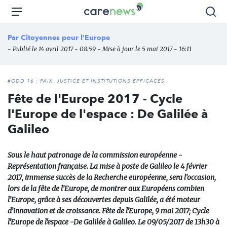
Aller
Carenews,
Menu
Rec
au
Le
contenu
média
Par
Citoyennes pour l'Europe
principal
des
- Publié le 14 avril 2017 - 08:59 - Mise à jour le 5 mai 2017 - 16:11
acteurs
de
l'engagement
#ODD 16 : PAIX, JUSTICE ET INSTITUTIONS EFFICACES
Fête de l'Europe 2017 - Cycle
l'Europe de l'espace : De Galilée à
Galileo
Sous le haut patronage de la commission européenne -
Représentation française. La mise à poste de Galileo le 4 février
2017, immense succès de la Recherche européenne, sera l’occasion,
lors de la fête de l’Europe, de montrer aux Européens combien
l’Europe, grâce à ses découvertes depuis Galilée, a été moteur
d’innovation et de croissance. Fête de l'Europe, 9 mai 2017; Cycle
l'Europe de l'espace -De Galilée à Galileo. Le 09/05/2017 de 13h30 à