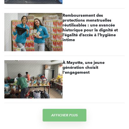
Remboursement des
protections menstruelles
réutilisables : une avancée
historique pour la dignité et
l’égalité d’accès à l’hygiène
intime
À Mayotte, une jeune
génération choisit
l'engagement
AFFICHER PLUS