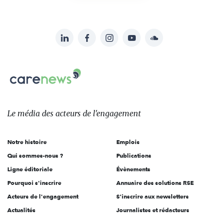
LinkedIn
Facebook
Instagram
YouTube
Soundcloud
Suivez-
nous
Carenews,
sur:
Le
média
des
Le média
des acteurs
de l'engagement
acteurs
de
Notre histoire
Emplois
l'engagement
Qui sommes-nous ?
Publications
Ligne éditoriale
Évènements
Pourquoi s'inscrire
Annuaire des solutions RSE
Acteurs de l'engagement
S'inscrire aux newsletters
Actualités
Journalistes et rédacteurs