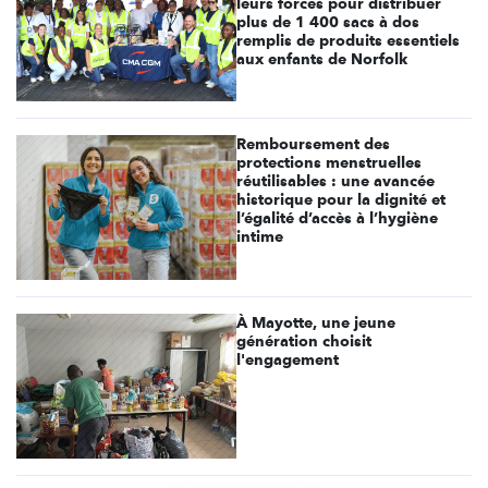
leurs forces pour distribuer
plus de 1 400 sacs à dos
remplis de produits essentiels
aux enfants de Norfolk
Remboursement des
protections menstruelles
réutilisables : une avancée
historique pour la dignité et
l’égalité d’accès à l’hygiène
intime
À Mayotte, une jeune
génération choisit
l'engagement