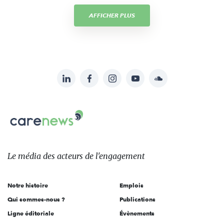
AFFICHER PLUS
LinkedIn
Facebook
Instagram
YouTube
Soundcloud
Suivez-
nous
Carenews,
sur:
Le
média
des
Le média
des acteurs
de l'engagement
acteurs
de
Notre histoire
Emplois
l'engagement
Qui sommes-nous ?
Publications
Ligne éditoriale
Évènements