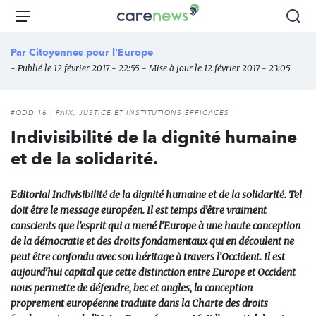
Aller
Carenews,
Menu
Rec
au
Le
contenu
média
Par
Citoyennes pour l'Europe
principal
des
- Publié le 12 février 2017 - 22:55 - Mise à jour le 12 février 2017 - 23:05
acteurs
de
l'engagement
#ODD 16 : PAIX, JUSTICE ET INSTITUTIONS EFFICACES
Indivisibilité de la dignité humaine
et de la solidarité.
Editorial Indivisibilité de la dignité humaine et de la solidarité. Tel
doit être le message européen. Il est temps d’être vraiment
conscients que l’esprit qui a mené l’Europe à une haute conception
de la démocratie et des droits fondamentaux qui en découlent ne
peut être confondu avec son héritage à travers l’Occident. Il est
aujourd’hui capital que cette distinction entre Europe et Occident
nous permette de défendre, bec et ongles, la conception
proprement européenne traduite dans la Charte des droits