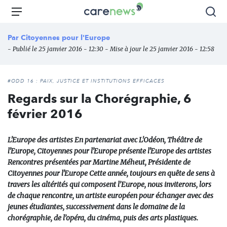
Aller
Carenews,
Menu
Rec
au
Le
contenu
média
Par
Citoyennes pour l'Europe
principal
des
- Publié le 25 janvier 2016 - 12:30 - Mise à jour le 25 janvier 2016 - 12:58
acteurs
de
l'engagement
#ODD 16 : PAIX, JUSTICE ET INSTITUTIONS EFFICACES
Regards sur la Chorégraphie, 6
février 2016
L'Europe des artistes En partenariat avec L'Odéon, Théâtre de
l'Europe, Citoyennes pour l'Europe présente l'Europe des artistes
Rencontres présentées par Martine Méheut, Présidente de
Citoyennes pour l'Europe Cette année, toujours en quête de sens à
travers les altérités qui composent l’Europe, nous inviterons, lors
de chaque rencontre, un artiste européen pour échanger avec des
jeunes étudiantes, successivement dans le domaine de la
chorégraphie, de l’opéra, du cinéma, puis des arts plastiques.