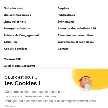
de
Notre histoire
Emplois
l'engagement
Qui sommes-nous ?
Publications
Ligne éditoriale
Évènements
Pourquoi s'inscrire
Annuaire des solutions RSE
Acteurs de l'engagement
S'inscrire aux newsletters
Actualités
Journalistes et rédacteurs
Appels à projets
Contact
Mission RSE
Le kit média Carenews
Groupe AEF
Salut c'est nous...
AEF info
les Cookies !
Novethic
On a attendu d'être sûrs que le contenu de
PRODURABLE
ce site vous intéresse avant de vous
Inclusiv Day
déranger, mais on aimerait bien vous accompagner pendant votre
visite...