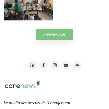
AFFICHER PLUS
LinkedIn
Facebook
Instagram
YouTube
Soundcloud
Suivez-
nous
Carenews,
sur:
Le
média
des
Le média
des acteurs
de l'engagement
acteurs