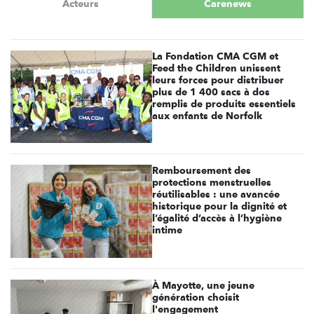
Acteurs
Carenews
La Fondation CMA CGM et
Feed the Children unissent
leurs forces pour distribuer
plus de 1 400 sacs à dos
remplis de produits essentiels
aux enfants de Norfolk
Remboursement des
protections menstruelles
réutilisables : une avancée
historique pour la dignité et
l’égalité d’accès à l’hygiène
intime
À Mayotte, une jeune
génération choisit
l'engagement