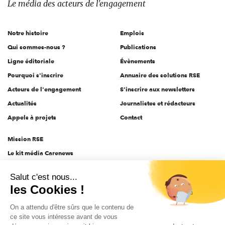
Le média
des acteurs
de l'engagement
acteurs
de
Notre histoire
Emplois
l'engagement
Qui sommes-nous ?
Publications
Ligne éditoriale
Évènements
Pourquoi s'inscrire
Annuaire des solutions RSE
Acteurs de l'engagement
S'inscrire aux newsletters
Actualités
Journalistes et rédacteurs
Appels à projets
Contact
Mission RSE
Le kit média Carenews
Groupe AEF
Salut c'est nous...
AEF info
les Cookies !
Novethic
On a attendu d'être sûrs que le contenu de
PRODURABLE
ce site vous intéresse avant de vous
Inclusiv Day