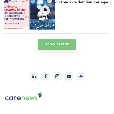
du Fonds de dotation Kerpape
AFFICHER PLUS
LinkedIn
Facebook
Instagram
YouTube
Soundcloud
Suivez-
nous
Carenews,
sur:
Le
média
des