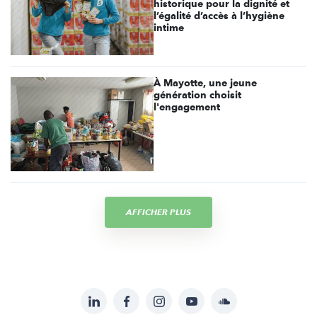
historique pour la dignité et
l’égalité d’accès à l’hygiène
intime
À Mayotte, une jeune
génération choisit
l'engagement
AFFICHER PLUS
LinkedIn
Facebook
Instagram
YouTube
Soundcloud
Suivez-