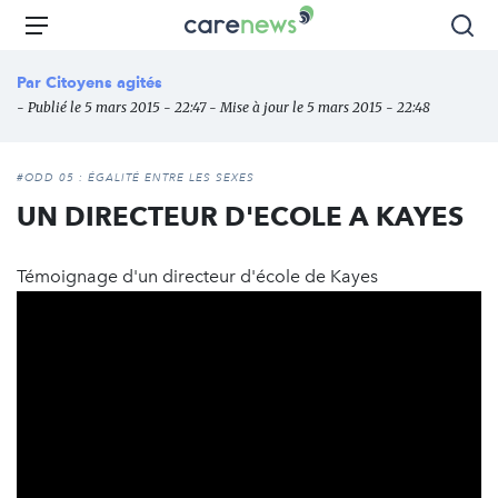
Aller
Carenews,
Menu
Rec
au
Le
contenu
média
Par
Citoyens agités
principal
des
- Publié le 5 mars 2015 - 22:47 - Mise à jour le 5 mars 2015 - 22:48
acteurs
de
l'engagement
#ODD 05 : ÉGALITÉ ENTRE LES SEXES
UN DIRECTEUR D'ECOLE A KAYES
Témoignage d'un directeur d'école de Kayes