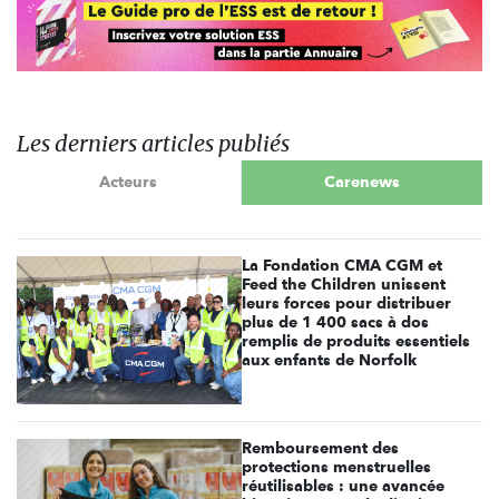
Les derniers articles publiés
Acteurs
Carenews
La Fondation CMA CGM et
Feed the Children unissent
leurs forces pour distribuer
plus de 1 400 sacs à dos
remplis de produits essentiels
aux enfants de Norfolk
Remboursement des
protections menstruelles
réutilisables : une avancée