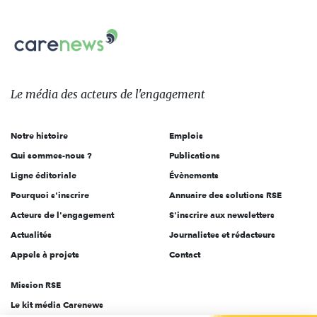
nous
Carenews,
sur:
Le
média
des
Le média
des acteurs
de l'engagement
acteurs
de
Notre histoire
Emplois
l'engagement
Qui sommes-nous ?
Publications
Ligne éditoriale
Évènements
Pourquoi s'inscrire
Annuaire des solutions RSE
Acteurs de l'engagement
S'inscrire aux newsletters
Actualités
Journalistes et rédacteurs
Appels à projets
Contact
Mission RSE
Le kit média Carenews