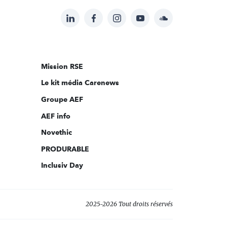
LinkedIn
Facebook
Instagram
YouTube
Soundcloud
Suivez-
nous
sur:
Mission RSE
Le kit média Carenews
Groupe AEF
AEF info
Novethic
PRODURABLE
Inclusiv Day
2025-2026 Tout droits réservés