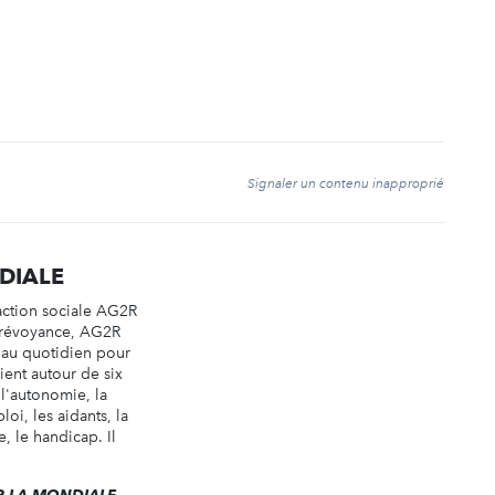
t
Signaler un contenu inapproprié
DIALE
action sociale AG2R
Prévoyance, AG2R
u quotidien pour
rvient autour de six
l'autonomie, la
loi, les aidants, la
e, le handicap. Il