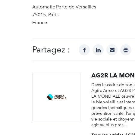
Automatic Porte de Versailles
75015, Paris
France
Partagez :
facebook
linkedin
mail
prin
AG2R LA MON
Dans le cadre de son 
Agirc-Arrco et AG2R 
LA MONDIALE œuvre a
le bien-vieillir et inte
grandes thématiques : 
prévention santé, l’emp
vie sociale et citoyenn
agit au plus près ...