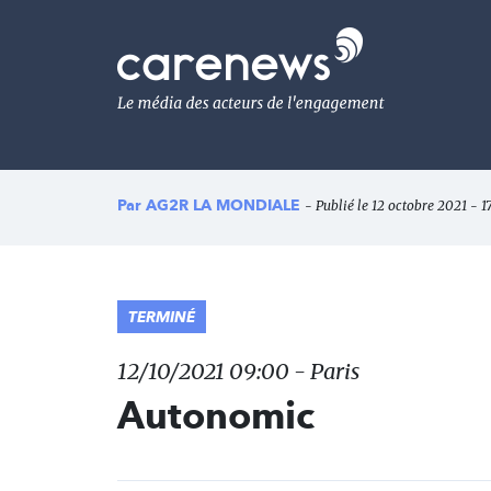
Aller
au
Carenews,
contenu
Le
principal
média
des
acteurs
de
l'engagement
Par
AG2R LA MONDIALE
- Publié le 12 octobre 2021 - 1
TERMINÉ
12/10/2021 09:00 - Paris
Autonomic