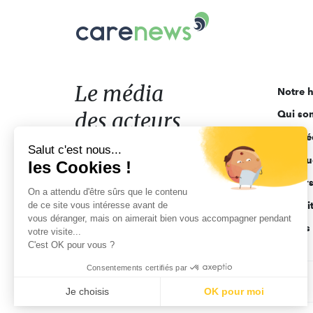
Carenews,
Le
média
des
acteurs
Le média
Notre h
de
des acteurs
Qui so
l'engagement
Ligne é
de l'engagement
Salut c'est nous...
Pourquo
les Cookies !
Acteur
On a attendu d'être sûrs que le contenu
de ce site vous intéresse avant de
Actuali
vous déranger, mais on aimerait bien vous accompagner pendant
Appels 
votre visite...
C'est OK pour vous ?
Consentements certifiés par
CGV
Données personnelles
Mentions légales
Je choisis
OK pour moi