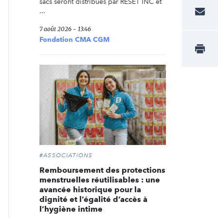
sacs seront distribués par RESET INC et
...
7 août 2026 - 13:46
Fondation CMA CGM
#ASSOCIATIONS
Remboursement des protections
menstruelles réutilisables : une
avancée historique pour la
dignité et l’égalité d’accès à
l’hygiène intime