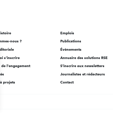
istoire
Emplois
mmes-nous ?
Publications
ditoriale
Évènements
i s'inscrire
Annuaire des solutions RSE
s de l'engagement
S'inscrire aux newsletters
tés
Journalistes et rédacteurs
à projets
Contact