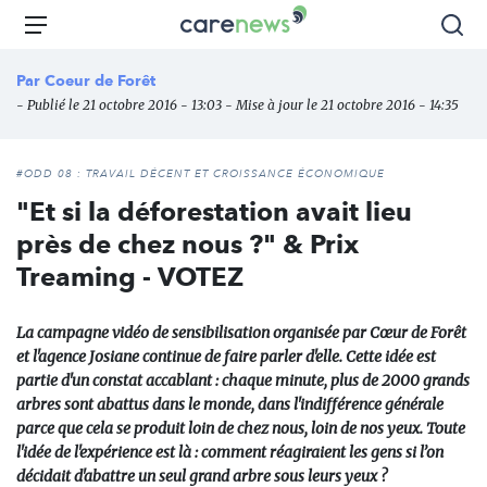
Aller
Carenews,
Menu
Rec
au
Le
contenu
média
Par
Coeur de Forêt
principal
des
- Publié le 21 octobre 2016 - 13:03 - Mise à jour le 21 octobre 2016 - 14:35
acteurs
de
l'engagement
#ODD 08 : TRAVAIL DÉCENT ET CROISSANCE ÉCONOMIQUE
"Et si la déforestation avait lieu
près de chez nous ?" & Prix
Treaming - VOTEZ
La campagne vidéo de sensibilisation organisée par Cœur de Forêt
et l'agence Josiane continue de faire parler d'elle. Cette idée est
partie d'un constat accablant : chaque minute, plus de 2000 grands
arbres sont abattus dans le monde, dans l'indifférence générale
parce que cela se produit loin de chez nous, loin de nos yeux. Toute
l'idée de l'expérience est là : comment réagiraient les gens si l’on
décidait d'abattre un seul grand arbre sous leurs yeux ?