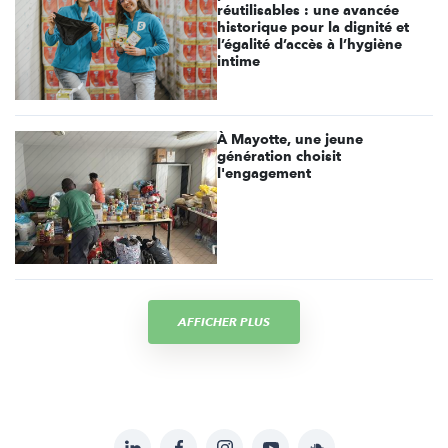
réutilisables : une avancée
historique pour la dignité et
l’égalité d’accès à l’hygiène
intime
À Mayotte, une jeune
génération choisit
l'engagement
AFFICHER PLUS
LinkedIn
Facebook
Instagram
YouTube
Soundcloud