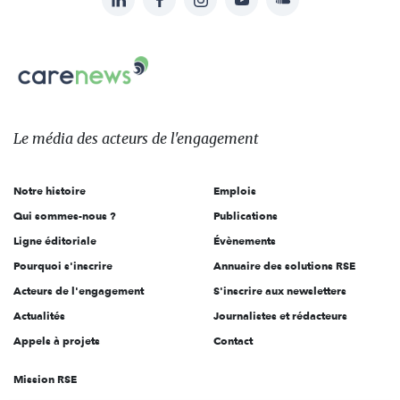
Suivez-
nous
Carenews,
sur:
Le
média
des
Le média
des acteurs
de l'engagement
acteurs
de
Notre histoire
Emplois
l'engagement
Qui sommes-nous ?
Publications
Ligne éditoriale
Évènements
Pourquoi s'inscrire
Annuaire des solutions RSE
Acteurs de l'engagement
S'inscrire aux newsletters
Actualités
Journalistes et rédacteurs
Appels à projets
Contact
Mission RSE