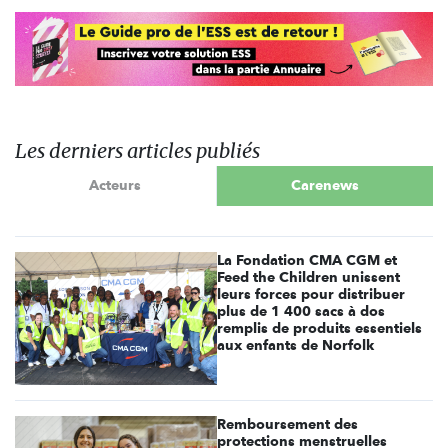
Les derniers articles publiés
Acteurs
Carenews
La Fondation CMA CGM et
Feed the Children unissent
leurs forces pour distribuer
plus de 1 400 sacs à dos
remplis de produits essentiels
aux enfants de Norfolk
Remboursement des
protections menstruelles