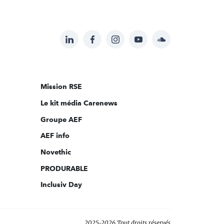
LinkedIn
Facebook
Instagram
YouTube
Soundcloud
Suivez-
nous
sur:
Mission RSE
Le kit média Carenews
Groupe AEF
AEF info
Novethic
PRODURABLE
Inclusiv Day
2025-2026 Tout droits réservés