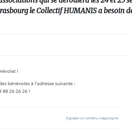
associations qui se déroulera les 24 et 25 
trasbourg le Collectif HUMANIS a besoin de
névolat !
es bénévoles à l'adresse suivante :
 88 26 26 26 !
t
Signaler un contenu inapproprié