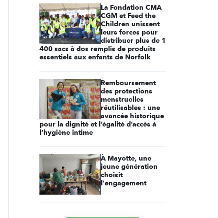
La Fondation CMA
CGM et Feed the
Children unissent
leurs forces pour
distribuer plus de 1
400 sacs à dos remplis de produits
essentiels aux enfants de Norfolk
Remboursement
des protections
menstruelles
réutilisables : une
avancée historique
pour la dignité et l’égalité d’accès à
l’hygiène intime
À Mayotte, une
jeune génération
choisit
l'engagement