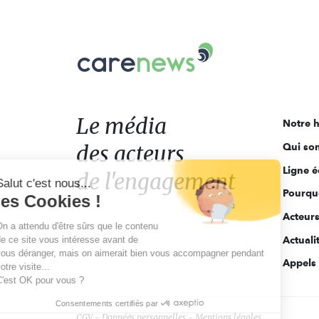
Carenews,
Le
média
des
acteurs
Le média
Notre h
de
des acteurs
Qui so
l'engagement
Ligne é
de l'engagement
Salut c'est nous...
Pourquo
les Cookies !
Acteur
On a attendu d'être sûrs que le contenu
de ce site vous intéresse avant de
Actuali
vous déranger, mais on aimerait bien vous accompagner pendant
Appels 
votre visite...
C'est OK pour vous ?
Consentements certifiés par
CGV
Données personnelles
Mentions légales