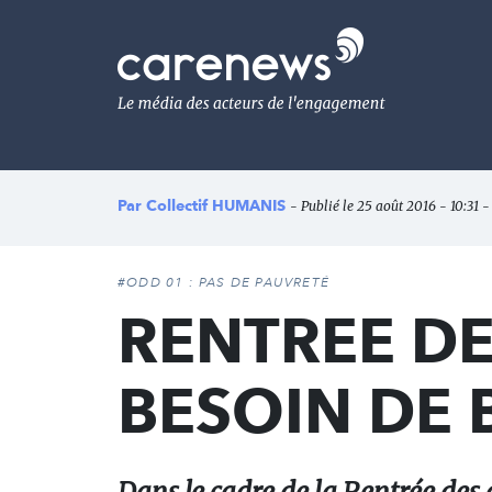
Aller
au
Carenews,
contenu
Le
principal
média
des
acteurs
de
l'engagement
Par
Collectif HUMANIS
- Publié le 25 août 2016 - 10:31 -
#ODD 01 : PAS DE PAUVRETÉ
RENTREE DE
BESOIN DE