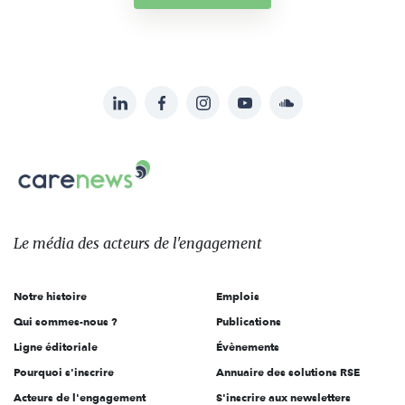
LinkedIn
Facebook
Instagram
YouTube
Soundcloud
Suivez-
nous
Carenews,
sur:
Le
média
des
Le média
des acteurs
de l'engagement
acteurs
de
Notre histoire
Emplois
l'engagement
Qui sommes-nous ?
Publications
Ligne éditoriale
Évènements
Pourquoi s'inscrire
Annuaire des solutions RSE
Acteurs de l'engagement
S'inscrire aux newsletters