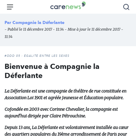
Aller
Carenews,
Menu
Rec
au
Le
contenu
média
Par
Compagnie la Déferlante
principal
des
- Publié le 11 décembre 2017 - 11:34 - Mise à jour le 11 décembre 2017 -
acteurs
11:34
de
l'engagement
#ODD 05 : ÉGALITÉ ENTRE LES SEXES
Bienvenue à Compagnie la
Déferlante
La Déferlante est une compagnie de théâtre de rue constituée en
Association Loi 1901 et agréée Jeunesse et Éducation populaire.
Cofondée en 2003 avec Corinne Chevalier, la compagnie est
aujourd'hui dirigée par Claire Pétrouchine.
Depuis 13 ans, La Déferlante est volontairement installée au cœur
des quartiers populaires du 19ème arrondissement de Paris pour