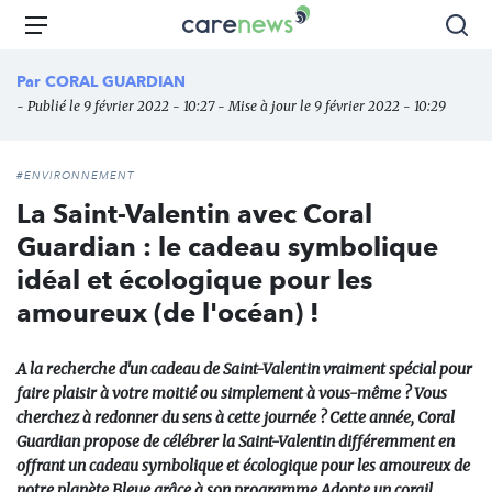
Aller
Carenews,
Menu
Rec
au
Le
contenu
média
Par
CORAL GUARDIAN
principal
des
- Publié le 9 février 2022 - 10:27 - Mise à jour le 9 février 2022 - 10:29
acteurs
de
l'engagement
#ENVIRONNEMENT
La Saint-Valentin avec Coral
Guardian : le cadeau symbolique
idéal et écologique pour les
amoureux (de l'océan) !
A la recherche d'un cadeau de Saint-Valentin vraiment spécial pour
faire plaisir à votre moitié ou simplement à vous-même ? Vous
cherchez à redonner du sens à cette journée ? Cette année, Coral
Guardian propose de célébrer la Saint-Valentin différemment en
offrant un cadeau symbolique et écologique pour les amoureux de
notre planète Bleue grâce à son programme Adopte un corail.