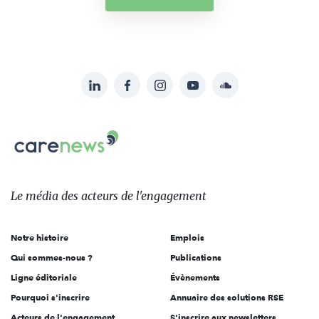
LinkedIn
Facebook
Instagram
YouTube
Soundcloud
Suivez-
nous
Carenews,
sur:
Le
média
des
Le média
des acteurs
de l'engagement
acteurs
de
Notre histoire
Emplois
l'engagement
Qui sommes-nous ?
Publications
Ligne éditoriale
Évènements
Pourquoi s'inscrire
Annuaire des solutions RSE
Acteurs de l'engagement
S'inscrire aux newsletters