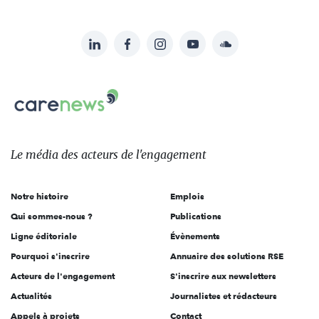
LinkedIn
Facebook
Instagram
YouTube
Soundcloud
Suivez-
nous
Carenews,
sur:
Le
média
des
Le média
des acteurs
de l'engagement
acteurs
de
Notre histoire
Emplois
l'engagement
Qui sommes-nous ?
Publications
Ligne éditoriale
Évènements
Pourquoi s'inscrire
Annuaire des solutions RSE
Acteurs de l'engagement
S'inscrire aux newsletters
Actualités
Journalistes et rédacteurs
Appels à projets
Contact