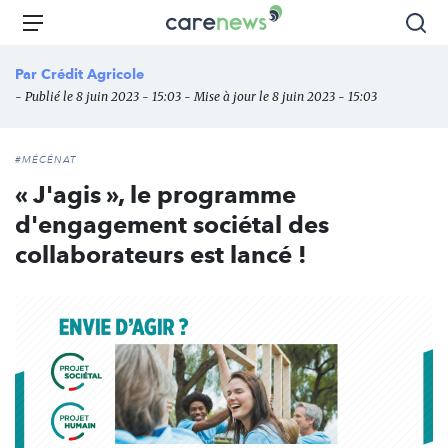
Aller
Carenews,
Menu
Rec
au
Le
contenu
média
Par
Crédit Agricole
principal
des
- Publié le 8 juin 2023 - 15:03 - Mise à jour le 8 juin 2023 - 15:03
acteurs
de
l'engagement
#MÉCÉNAT
« J'agis », le programme
d'engagement sociétal des
collaborateurs est lancé !