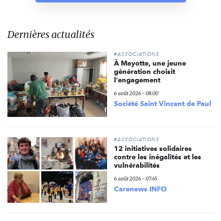
Dernières actualités
#ASSOCIATIONS
À Mayotte, une jeune
génération choisit
l'engagement
6 août 2026 - 08:00
Société Saint Vincent de Paul
#ASSOCIATIONS
12 initiatives solidaires
contre les inégalités et les
vulnérabilités
6 août 2026 - 07:45
Carenews INFO