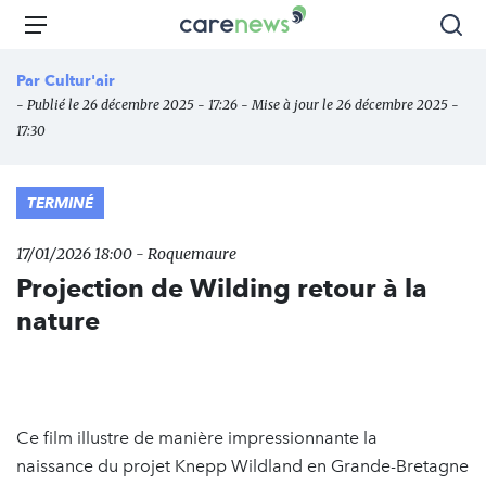
Aller
Carenews,
Menu
Rec
au
Le
contenu
média
Par
Cultur'air
principal
des
- Publié le 26 décembre 2025 - 17:26 - Mise à jour le 26 décembre 2025 -
acteurs
17:30
de
l'engagement
TERMINÉ
17/01/2026 18:00 - Roquemaure
Projection de Wilding retour à la
nature
Ce film illustre de manière impressionnante la
naissance du projet Knepp Wildland en Grande-Bretagne