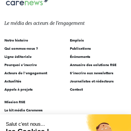
sur:
Le
média
des
Le média
des acteurs
de l'engagement
acteurs
de
Notre histoire
Emplois
l'engagement
Qui sommes-nous ?
Publications
Ligne éditoriale
Évènements
Pourquoi s'inscrire
Annuaire des solutions RSE
Acteurs de l'engagement
S'inscrire aux newsletters
Actualités
Journalistes et rédacteurs
Appels à projets
Contact
Mission RSE
Le kit média Carenews
Groupe AEF
Salut c'est nous...
AEF info