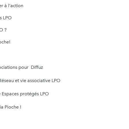
r à l'action
és LPO
PO ?
ioche!
ciations pour Diffuz
éseau et vie associative LPO
e Espaces protégés LPO
a Pioche !