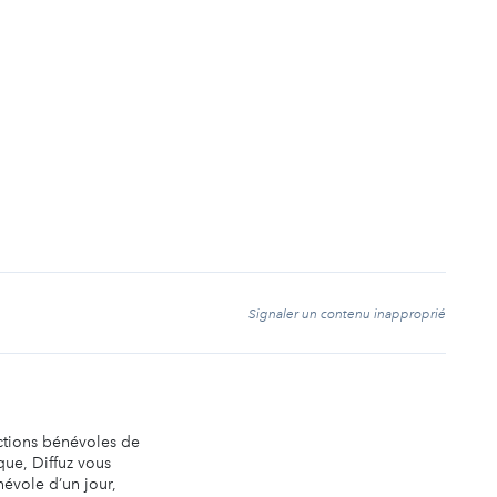
t
Signaler un contenu inapproprié
actions bénévoles de
ique, Diffuz vous
évole d’un jour,