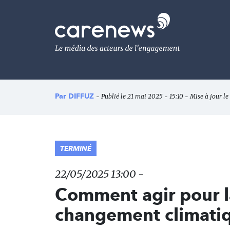
Aller
au
Carenews,
contenu
Le
principal
média
des
acteurs
de
l'engagement
Par
DIFFUZ
- Publié le 21 mai 2025 - 15:10 - Mise à jour le
TERMINÉ
22/05/2025 13:00 -
Comment agir pour la
changement climati