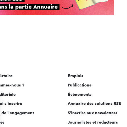
istoire
Emplois
mmes-nous ?
Publications
ditoriale
Évènements
i s'inscrire
Annuaire des solutions RSE
s de l'engagement
S'inscrire aux newsletters
tés
Journalistes et rédacteurs