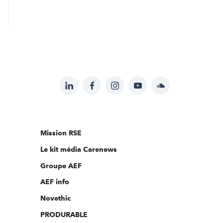
LinkedIn
Facebook
Instagram
YouTube
Soundcloud
Suivez-
nous
sur:
Mission RSE
Le kit média Carenews
Groupe AEF
AEF info
Novethic
PRODURABLE