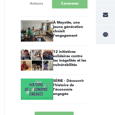
Acteurs
Carenews
À Mayotte, une
jeune génération
choisit
l'engagement
12 initiatives
solidaires contre
les inégalités et les
vulnérabilités
SÉRIE - Découvrir
l'histoire de
l'économie
engagée