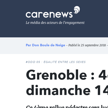
Aller
au
Carenews,
contenu
Le
principal
média
des
acteurs
de
l'engagement
Par
Don Boule de Neige
- Publié le 25 septembre 2018 -
#ODD 05 : ÉGALITÉ ENTRE LES SEXES
Grenoble : 4
dimanche 14