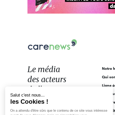
Carenews,
Le
média
des
acteurs
Le média
Notre h
de
des acteurs
Qui so
l'engagement
Ligne é
de l'engagement
Salut c'est nous...
Pourquo
les Cookies !
Acteur
On a attendu d'être sûrs que le contenu
de ce site vous intéresse avant de
Actuali