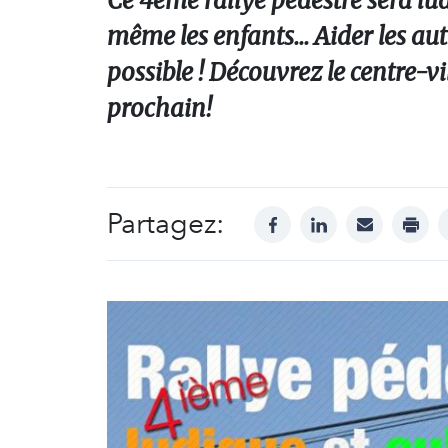
Ce 4ème rallye pédestre sera ludi
même les enfants... Aider les aut
possible ! Découvrez le centre-v
prochain!
Partagez:
facebook
linkedin
mail
print