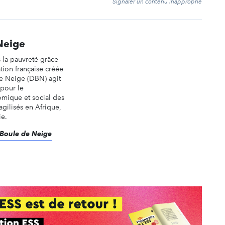
Signaler un contenu inapproprié
Neige
la pauvreté grâce
tion française créée
e Neige (DBN) agit
 pour le
ique et social des
agilisés en Afrique,
ie.
 Boule de Neige