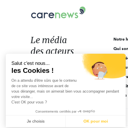
Carenews,
Le
média
des
acteurs
Le média
Notre h
de
des acteurs
Qui so
l'engagement
Ligne é
de l'engagement
Salut c'est nous...
Pourquo
les Cookies !
Acteur
On a attendu d'être sûrs que le contenu
de ce site vous intéresse avant de
Actuali
vous déranger, mais on aimerait bien vous accompagner pendant
Appels 
votre visite...
C'est OK pour vous ?
Consentements certifiés par
CGV
Données personnelles
Mentions légales
Je choisis
OK pour moi