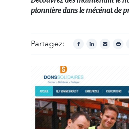
Découvrez dès maintenant le nou
pionnière dans le mécénat de pr
Partagez:
facebook
linkedin
mail
print