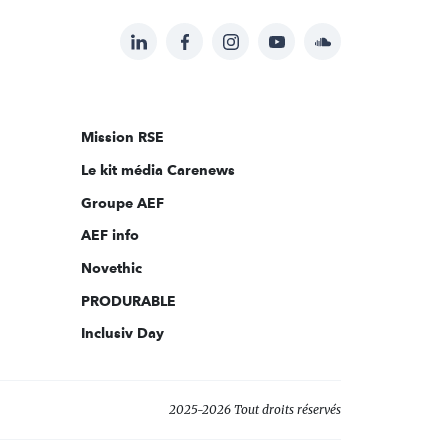
LinkedIn
Facebook
Instagram
YouTube
Soundcloud
Suivez-
nous
sur:
Mission RSE
Le kit média Carenews
Groupe AEF
AEF info
Novethic
PRODURABLE
Inclusiv Day
2025-2026 Tout droits réservés