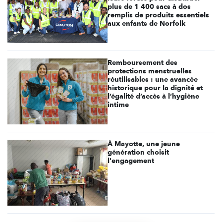
plus de 1 400 sacs à dos
remplis de produits essentiels
aux enfants de Norfolk
Remboursement des
protections menstruelles
réutilisables : une avancée
historique pour la dignité et
l’égalité d’accès à l’hygiène
intime
À Mayotte, une jeune
génération choisit
l'engagement