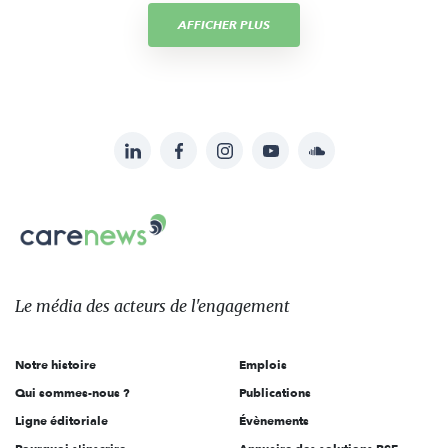
AFFICHER PLUS
LinkedIn
Facebook
Instagram
YouTube
Soundcloud
Suivez-
nous
Carenews,
sur:
Le
média
des
Le média
des acteurs
de l'engagement
acteurs
de
Notre histoire
Emplois
l'engagement
Qui sommes-nous ?
Publications
Ligne éditoriale
Évènements