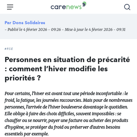
Aller
Carenews,
Menu
Rec
au
Le
contenu
média
Par
Dons Solidaires
principal
des
- Publié le 4 février 2026 - 09:26 - Mise à jour le 4 février 2026 - 09:31
acteurs
de
l'engagement
#RSE
Personnes en situation de précarité
: comment l’hiver modifie les
priorités ?
Pour certains, l’hiver est avant tout une période inconfortable : le
froid, la fatigue, les journées raccourcies. Mais pour de nombreuses
personnes, l’arrivée de l’hiver bouleverse davantage le quotidien.
Elle oblige à faire des choix difficiles, souvent impossibles : se
chauffer ou se nourrir, payer une facture ou acheter des produits
d’hygiène, se protéger du froid ou préserver d’autres besoins
essentiels par exemple.