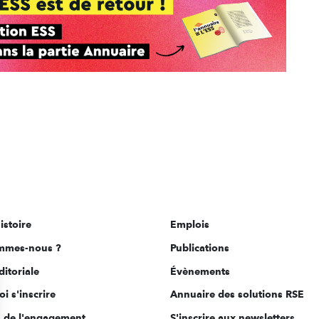
istoire
Emplois
mmes-nous ?
Publications
ditoriale
Évènements
i s'inscrire
Annuaire des solutions RSE
s de l'engagement
S'inscrire aux newsletters