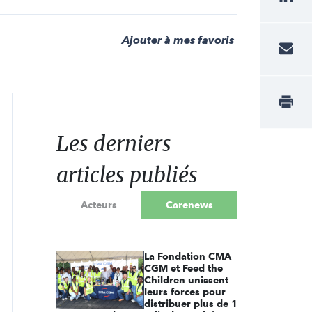
Ajouter à mes favoris
Les derniers
articles publiés
Acteurs
Carenews
La Fondation CMA
CGM et Feed the
Children unissent
leurs forces pour
distribuer plus de 1