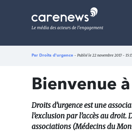
Aller
au
Carenews,
contenu
Le
principal
média
des
acteurs
de
l'engagement
Par
Droits d'urgence
- Publié le 22 novembre 2017 - 15:17
Bienvenue à
Droits d’urgence est une associa
l’exclusion par l’accès au droit.
associations (Médecins du Monde