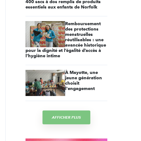
400 sacs à dos remplis de produits
essentiels aux enfants de Norfolk
Remboursement
des protections
menstruelles
réutilisables : une
avancée historique
pour la dignité et l’égalité d’accès à
l’hygiène intime
À Mayotte, une
jeune génération
choisit
l'engagement
AFFICHER PLUS