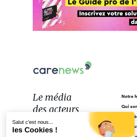
Carenews,
Le
média
des
acteurs
Le média
Notre h
de
des acteurs
Qui so
l'engagement
Ligne é
de l'engagement
Salut c'est nous...
Pourquo
les Cookies !
Acteur