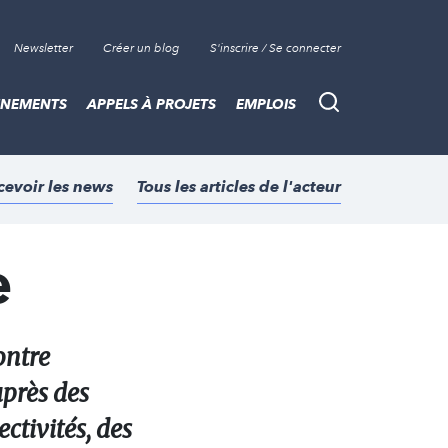
Newsletter
Créer un blog
S'inscrire / Se connecter
ÈNEMENTS
APPELS À PROJETS
EMPLOIS
Recherche
cevoir les news
Tous les articles de l'acteur
e
ontre
uprès des
ctivités, des