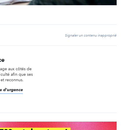
t
Signaler un contenu inapproprié
ce
gage aux côtés de
culté afin que ses
s et reconnus.
ts d'urgence