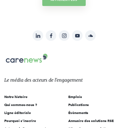
LinkedIn
Facebook
Instagram
YouTube
Soundcloud
Suivez-
nous
Carenews,
sur:
Le
média
des
Le média
des acteurs
de l'engagement
acteurs
de
Notre histoire
Emplois
l'engagement
Qui sommes-nous ?
Publications
Ligne éditoriale
Évènements
Pourquoi s'inscrire
Annuaire des solutions RSE