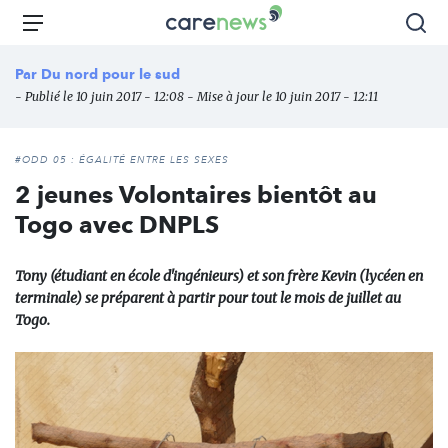
Aller
Carenews,
Menu
Rec
au
Le
contenu
média
Par
Du nord pour le sud
principal
des
- Publié le 10 juin 2017 - 12:08 - Mise à jour le 10 juin 2017 - 12:11
acteurs
de
l'engagement
#ODD 05 : ÉGALITÉ ENTRE LES SEXES
2 jeunes Volontaires bientôt au
Togo avec DNPLS
Tony (étudiant en école d'ingénieurs) et son frère Kevin (lycéen en
terminale) se préparent à partir pour tout le mois de juillet au
Togo.