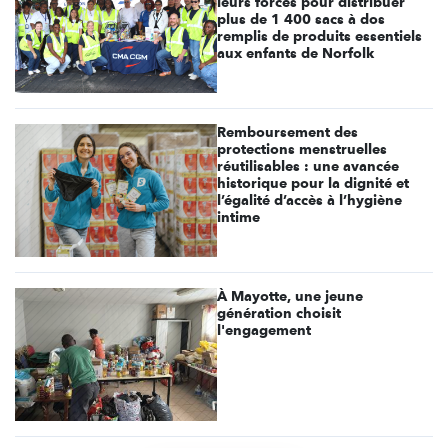
leurs forces pour distribuer
plus de 1 400 sacs à dos
remplis de produits essentiels
aux enfants de Norfolk
Remboursement des
protections menstruelles
réutilisables : une avancée
historique pour la dignité et
l’égalité d’accès à l’hygiène
intime
À Mayotte, une jeune
génération choisit
l'engagement