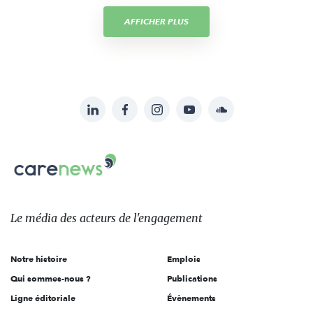
AFFICHER PLUS
LinkedIn
Facebook
Instagram
YouTube
Soundcloud
Suivez-
nous
Carenews,
sur:
Le
média
des
Le média
des acteurs
de l'engagement
acteurs
de
Notre histoire
Emplois
l'engagement
Qui sommes-nous ?
Publications
Ligne éditoriale
Évènements