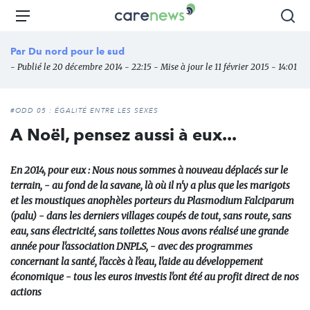
Aller
Carenews,
Menu
Rec
au
Le
contenu
média
Par
Du nord pour le sud
principal
des
- Publié le 20 décembre 2014 - 22:15 - Mise à jour le 11 février 2015 - 14:01
acteurs
de
l'engagement
#ODD 05 : ÉGALITÉ ENTRE LES SEXES
A Noël, pensez aussi à eux...
En 2014, pour eux : Nous nous sommes à nouveau déplacés sur le
terrain, - au fond de la savane, là où il n'y a plus que les marigots
et les moustiques anophèles porteurs du Plasmodium Falciparum
(palu) - dans les derniers villages coupés de tout, sans route, sans
eau, sans électricité, sans toilettes Nous avons réalisé une grande
année pour l'association DNPLS, - avec des programmes
concernant la santé, l'accès à l'eau, l'aide au développement
économique - tous les euros investis l'ont été au profit direct de nos
actions