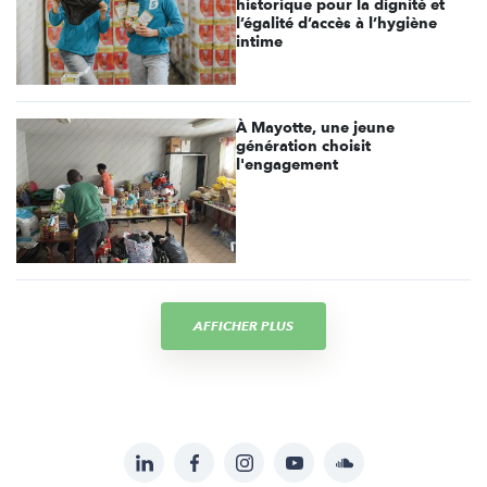
historique pour la dignité et
l’égalité d’accès à l’hygiène
intime
À Mayotte, une jeune
génération choisit
l'engagement
AFFICHER PLUS
LinkedIn
Facebook
Instagram
YouTube
Soundcloud
Suivez-