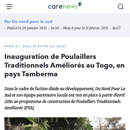
Aller
Carenews,
Menu
Rec
au
Le
contenu
média
Par
Du nord pour le sud
principal
des
- Publié le 29 janvier 2015 - 14:50 - Mise à jour le 11 février 2015 - 14:07
acteurs
de
l'engagement
#ODD 05 : ÉGALITÉ ENTRE LES SEXES
Inauguration de Poulaillers
Traditionnels Améliorés au Togo, en
pays Tamberma
Dans le cadre de l'action d'aide au développement, Du Nord Pour Le
Sud et son équipe partenaire locale ont mis en place à partir d'avril
2014 un programme de construction de Poulaillers Traditionnels
Améliorés (PTA).