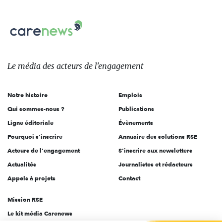
nous
Carenews,
sur:
Le
média
des
Le média
des acteurs
de l'engagement
acteurs
de
Notre histoire
Emplois
l'engagement
Qui sommes-nous ?
Publications
Ligne éditoriale
Évènements
Pourquoi s'inscrire
Annuaire des solutions RSE
Acteurs de l'engagement
S'inscrire aux newsletters
Actualités
Journalistes et rédacteurs
Appels à projets
Contact
Mission RSE
Le kit média Carenews