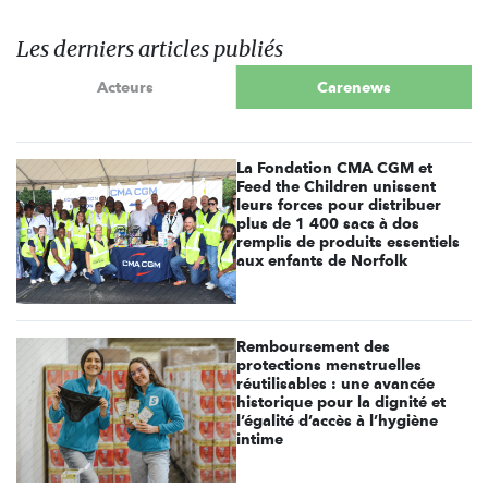
Les derniers articles publiés
Acteurs
Carenews
La Fondation CMA CGM et
Feed the Children unissent
leurs forces pour distribuer
plus de 1 400 sacs à dos
remplis de produits essentiels
aux enfants de Norfolk
Remboursement des
protections menstruelles
réutilisables : une avancée
historique pour la dignité et
l’égalité d’accès à l’hygiène
intime