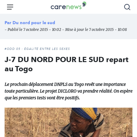
Aller
Carenews,
Menu
Rec
au
Le
contenu
média
Par
Du nord pour le sud
principal
des
- Publié le 7 octobre 2015 - 10:02 - Mise à jour le 7 octobre 2015 - 10:08
acteurs
de
l'engagement
#ODD 05 : ÉGALITÉ ENTRE LES SEXES
J-7 DU NORD POUR LE SUD repart
au Togo
Le prochain déplacement DNPLS au Togo revêt une importance
toute particulière. Le projet DICLORO va prendre réalité. On espère
que les premiers tests vont être positifs.