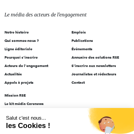
média
des
Le média
des acteurs
de l'engagement
acteurs
de
Notre histoire
Emplois
l'engagement
Qui sommes-nous ?
Publications
Ligne éditoriale
Évènements
Pourquoi s'inscrire
Annuaire des solutions RSE
Acteurs de l'engagement
S'inscrire aux newsletters
Actualités
Journalistes et rédacteurs
Appels à projets
Contact
Mission RSE
Le kit média Carenews
Groupe AEF
Salut c'est nous...
AEF info
les Cookies !
Novethic