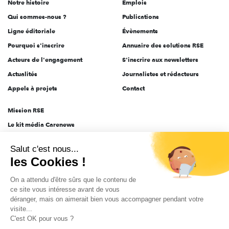
Notre histoire
Emplois
l'engagement
Qui sommes-nous ?
Publications
Ligne éditoriale
Évènements
Pourquoi s'inscrire
Annuaire des solutions RSE
Acteurs de l'engagement
S'inscrire aux newsletters
Actualités
Journalistes et rédacteurs
Appels à projets
Contact
Mission RSE
Le kit média Carenews
Groupe AEF
Salut c'est nous...
AEF info
les Cookies !
Novethic
On a attendu d'être sûrs que le contenu de
PRODURABLE
ce site vous intéresse avant de vous
Inclusiv Day
déranger, mais on aimerait bien vous accompagner pendant votre
visite...
C'est OK pour vous ?