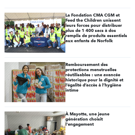
La Fondation CMA CGM et
Feed the Children unissent
leurs forces pour distribuer
plus de 1 400 sacs à dos
remplis de produits essentiels
aux enfants de Norfolk
Remboursement des
protections menstruelles
réutilisables : une avancée
historique pour la dignité et
l’égalité d’accès à l’hygiène
intime
À Mayotte, une jeune
génération choisit
l'engagement