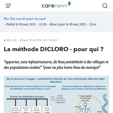
Aller
Carenews,
Menu
Rec
au
Le
contenu
média
Par
Du nord pour le sud
principal
des
- Publié le 19 mai 2015 - 12:28 - Mise à jour le 19 mai 2015 - 12:44
acteurs
de
l'engagement
#ODD 05 : ÉGALITÉ ENTRE LES SEXES
La méthode DICLORO - pour qui ?
"apporter, sans infrastructures, de l'eau potabilisée à des villages et
des populations isolées" "pour ne plus boire l'eau du marigot"