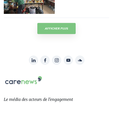
AFFICHER PLUS
LinkedIn
Facebook
Instagram
YouTube
Soundcloud
Suivez-
nous
Carenews,
sur:
Le
média
des
Le média
des acteurs
de l'engagement
acteurs
de