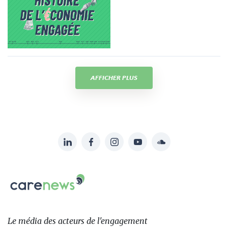
AFFICHER PLUS
LinkedIn
Facebook
Instagram
YouTube
Soundcloud
Suivez-
nous
Carenews,
sur:
Le
média
des
Le média
des acteurs
de l'engagement