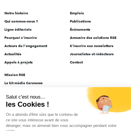
acteurs
de
Notre histoire
Emplois
l'engagement
Qui sommes-nous ?
Publications
Ligne éditoriale
Évènements
Pourquoi s'inscrire
Annuaire des solutions RSE
Acteurs de l'engagement
S'inscrire aux newsletters
Actualités
Journalistes et rédacteurs
Appels à projets
Contact
Mission RSE
Le kit média Carenews
Groupe AEF
Salut c'est nous...
AEF info
les Cookies !
Novethic
On a attendu d'être sûrs que le contenu de
PRODURABLE
ce site vous intéresse avant de vous
Inclusiv Day
déranger, mais on aimerait bien vous accompagner pendant votre