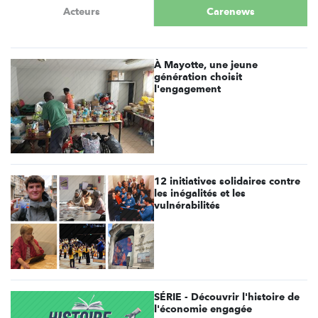
Acteurs
Carenews
À Mayotte, une jeune
génération choisit
l'engagement
12 initiatives solidaires contre
les inégalités et les
vulnérabilités
SÉRIE - Découvrir l'histoire de
l'économie engagée