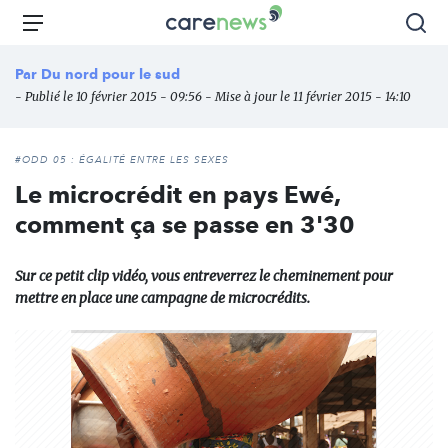
Aller
Carenews,
Menu
Rec
au
Le
contenu
média
Par
Du nord pour le sud
principal
des
- Publié le 10 février 2015 - 09:56 - Mise à jour le 11 février 2015 - 14:10
acteurs
de
l'engagement
#ODD 05 : ÉGALITÉ ENTRE LES SEXES
Le microcrédit en pays Ewé,
comment ça se passe en 3'30
Sur ce petit clip vidéo, vous entreverrez le cheminement pour
mettre en place une campagne de microcrédits.