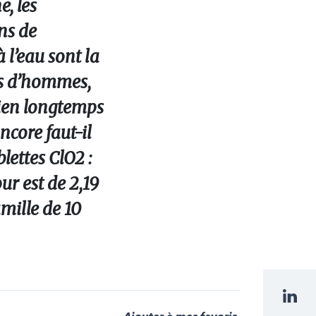
e, les
ns de
 l’eau sont la
ns d’hommes,
bien longtemps
Encore faut-il
lettes ClO2 :
ur est de 2,19
amille de 10