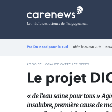
Aller
au
Carenews,
contenu
Le
principal
média
des
acteurs
de
l'engagement
Par
Du nord pour le sud
- Publié le 24 mai 2015 - 09:08
#ODD 05 : ÉGALITÉ ENTRE LES SEXES
Le projet DI
« de l’eau saine pour tous » Agi
insalubre, première cause de mo