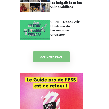
les inégalités et les
vulnérabilités
SÉRIE - Découvrir
l'histoire de
l'économie
engagée
AFFICHER PLUS