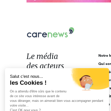
Carenews,
Le
média
des
acteurs
Le média
Notre h
de
des acteurs
Qui so
l'engagement
Ligne é
de l'engagement
Salut c'est nous...
Pourquo
les Cookies !
Acteur
On a attendu d'être sûrs que le contenu
de ce site vous intéresse avant de
Actuali
vous déranger, mais on aimerait bien vous accompagner pendant
Appels 
votre visite...
C'est OK pour vous ?