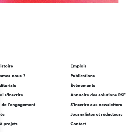
istoire
Emplois
mmes-nous ?
Publications
ditoriale
Évènements
i s'inscrire
Annuaire des solutions RSE
s de l'engagement
S'inscrire aux newsletters
tés
Journalistes et rédacteurs
à projets
Contact