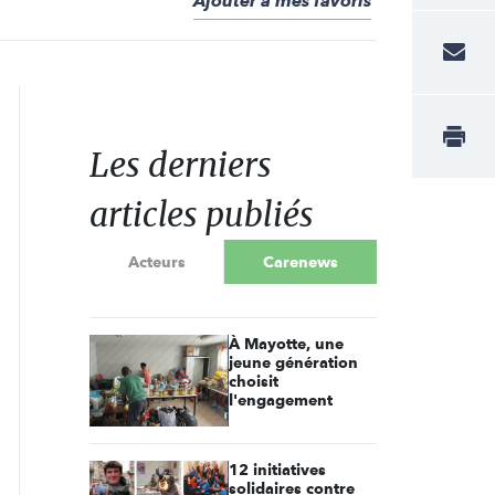
Ajouter à mes favoris
Les derniers
articles publiés
Acteurs
Carenews
À Mayotte, une
jeune génération
choisit
l'engagement
12 initiatives
solidaires contre