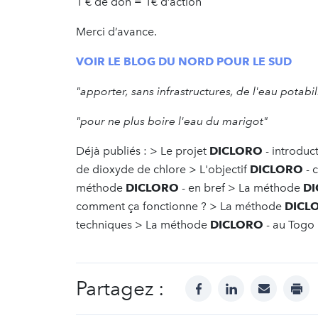
1 € de don = 1€ d’action
Merci d’avance.
VOIR LE BLOG DU NORD POUR LE SUD
"apporter, sans infrastructures, de l'eau potabil
"pour ne plus boire l'eau du marigot"
Déjà publiés : > Le projet
DICLORO
- introdu
de dioxyde de chlore > L'objectif
DICLORO
- 
méthode
DICLORO
- en bref > La méthode
D
comment ça fonctionne ? > La méthode
DICL
techniques > La méthode
DICLORO
- au Togo
Partagez :
facebook
linkedin
mail
prin