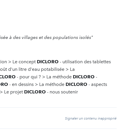
isée à des villages et des populations isolés"
ction > Le concept
DICLORO
- utilisation des tablettes
coût d'un litre d'eau potabilisée > La
ICLORO
- pour qui ? > La méthode
DICLORO
-
ORO
- en dessins > La méthode
DICLORO
- aspects
 > Le projet
DICLORO
- nous soutenir
t
Signaler un contenu inapproprié