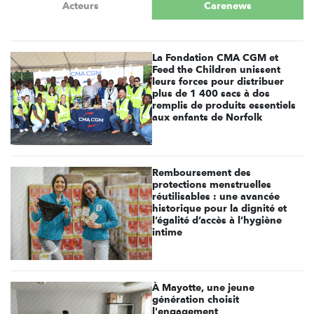
Acteurs
Carenews
La Fondation CMA CGM et
Feed the Children unissent
leurs forces pour distribuer
plus de 1 400 sacs à dos
remplis de produits essentiels
aux enfants de Norfolk
Remboursement des
protections menstruelles
réutilisables : une avancée
historique pour la dignité et
l’égalité d’accès à l’hygiène
intime
À Mayotte, une jeune
génération choisit
l'engagement