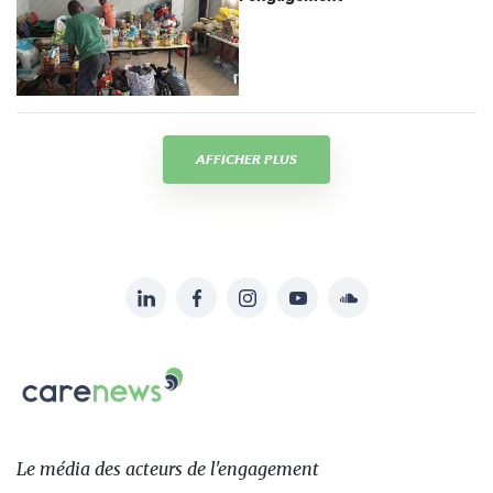
AFFICHER PLUS
LinkedIn
Facebook
Instagram
YouTube
Soundcloud
Suivez-
nous
Carenews,
sur:
Le
média
des
Le média
des acteurs
de l'engagement
acteurs