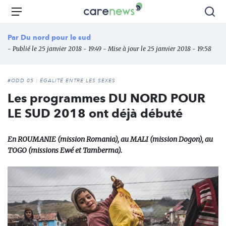
Aller
Carenews,
Menu
Rec
au
Le
contenu
média
Par
Du nord pour le sud
principal
des
- Publié le 25 janvier 2018 - 19:49 - Mise à jour le 25 janvier 2018 - 19:58
acteurs
de
l'engagement
#ODD 05 : ÉGALITÉ ENTRE LES SEXES
Les programmes DU NORD POUR
LE SUD 2018 ont déjà débuté
En ROUMANIE (mission Romania), au MALI (mission Dogon), au
TOGO (missions Ewé et Tamberma).