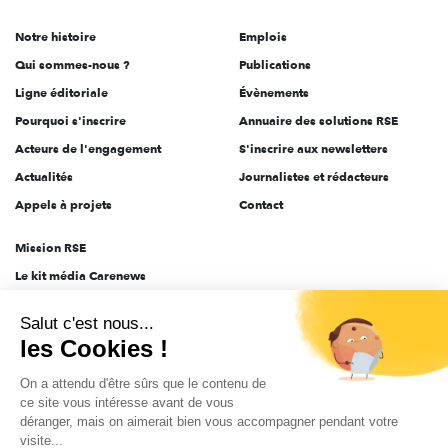
de
Notre histoire
Emplois
l'engagement
Qui sommes-nous ?
Publications
Ligne éditoriale
Évènements
Pourquoi s'inscrire
Annuaire des solutions RSE
Acteurs de l'engagement
S'inscrire aux newsletters
Actualités
Journalistes et rédacteurs
Appels à projets
Contact
Mission RSE
Le kit média Carenews
Groupe AEF
Salut c'est nous...
AEF info
les Cookies !
Novethic
On a attendu d'être sûrs que le contenu de
PRODURABLE
ce site vous intéresse avant de vous
Inclusiv Day
déranger, mais on aimerait bien vous accompagner pendant votre
visite...