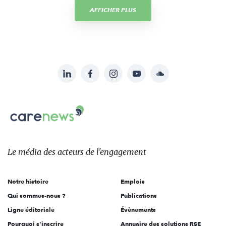
AFFICHER PLUS
LinkedIn
Facebook
Instagram
YouTube
Soundcloud
Suivez-
nous
Carenews,
sur:
Le
média
des
Le média
des acteurs
de l'engagement
acteurs
de
Notre histoire
Emplois
l'engagement
Qui sommes-nous ?
Publications
Ligne éditoriale
Évènements
Pourquoi s'inscrire
Annuaire des solutions RSE