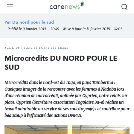
Aller
Carenews,
Menu
Rec
au
Le
contenu
média
Par
Du nord pour le sud
principal
des
- Publié le 9 janvier 2015 - 20:49 - Mise à jour le 11 février 2015 - 14:03
acteurs
de
l'engagement
#ODD 05 : ÉGALITÉ ENTRE LES SEXES
Microcrédits DU NORD POUR LE
SUD
Microcrédits dans le nord-est du Togo, en pays Tamberma :
Quelques images de la rencontre avec les femmes à Nadoba lors
d'une réunion de microcrédit, animée par Cyprien, notre relais sur
place. Cyprien (Secrétaire association Togolaise 3a-e) réalise un
travail admirable au service de ses concitoyen(e)s et contribue pour
beaucoup à l'efficacité des actions DNPLS.