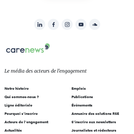
LinkedIn
Facebook
Instagram
YouTube
Soundcloud
Suivez-
nous
Carenews,
sur:
Le
média
des
Le média
des acteurs
de l'engagement
acteurs
de
Notre histoire
Emplois
l'engagement
Qui sommes-nous ?
Publications
Ligne éditoriale
Évènements
Pourquoi s'inscrire
Annuaire des solutions RSE
Acteurs de l'engagement
S'inscrire aux newsletters
Actualités
Journalistes et rédacteurs