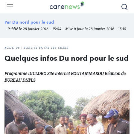
Aller
Carenews,
Menu
Rec
au
Le
contenu
média
Par
Du nord pour le sud
principal
des
- Publié le 28 janvier 2016 - 15:04 - Mise à jour le 28 janvier 2016 - 15:10
acteurs
de
l'engagement
#ODD 05 : ÉGALITÉ ENTRE LES SEXES
Quelques infos Du nord pour le sud
Programme DICLORO Site internet KOUTAMMAKOU Réunion de
BUREAU DNPLS