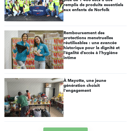
remplis de produits essentiels
aux enfants de Norfolk
Remboursement des
protections menstruelles
réutilisables : une avancée
historique pour la dignité et
l’égalité d’accès à l’hygiène
intime
À Mayotte, une jeune
génération choisit
l'engagement