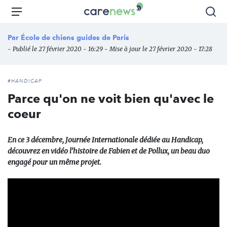
Aller
Carenews,
Menu
Rec
au
Le
contenu
média
Par
École de chiens guides de Paris
principal
des
- Publié le 27 février 2020 - 16:29 - Mise à jour le 27 février 2020 - 17:28
acteurs
de
l'engagement
#HANDICAP
Parce qu'on ne voit bien qu'avec le
coeur
En ce 3 décembre, Journée Internationale dédiée au Handicap,
découvrez en vidéo l’histoire de Fabien et de Pollux, un beau duo
engagé pour un même projet.