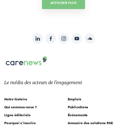
AFFICHER PLUS
LinkedIn
Facebook
Instagram
YouTube
Soundcloud
Suivez-
nous
Carenews,
sur:
Le
média
des
Le média
des acteurs
de l'engagement
acteurs
de
Notre histoire
Emplois
l'engagement
Qui sommes-nous ?
Publications
Ligne éditoriale
Évènements
Pourquoi s'inscrire
Annuaire des solutions RSE