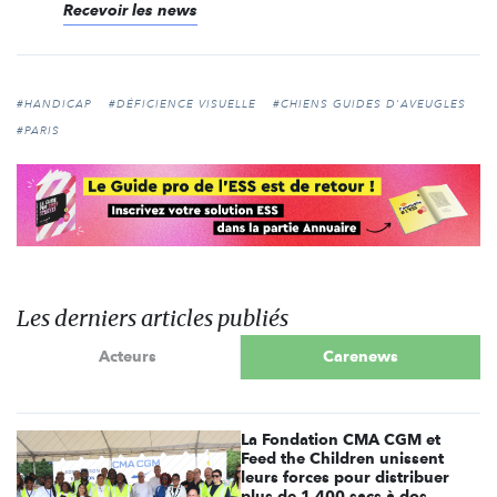
Recevoir les news
#HANDICAP
#DÉFICIENCE VISUELLE
#CHIENS GUIDES D'AVEUGLES
#PARIS
Les derniers articles publiés
Acteurs
Carenews
La Fondation CMA CGM et
Feed the Children unissent
leurs forces pour distribuer
plus de 1 400 sacs à dos