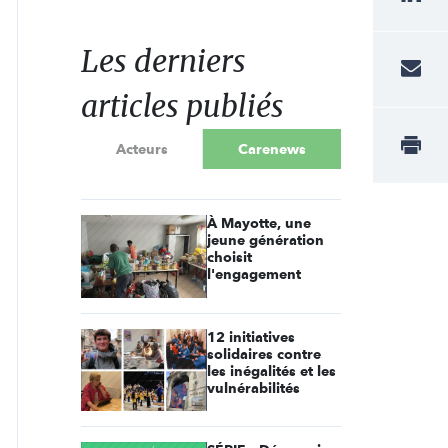
Les derniers
articles publiés
Acteurs
Carenews
À Mayotte, une
jeune génération
choisit
l'engagement
12 initiatives
solidaires contre
les inégalités et les
vulnérabilités