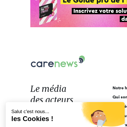
Carenews,
Le
média
des
acteurs
Le média
Notre h
de
des acteurs
Qui so
l'engagement
Ligne é
de l'engagement
Salut c'est nous...
Pourquo
les Cookies !
Acteur