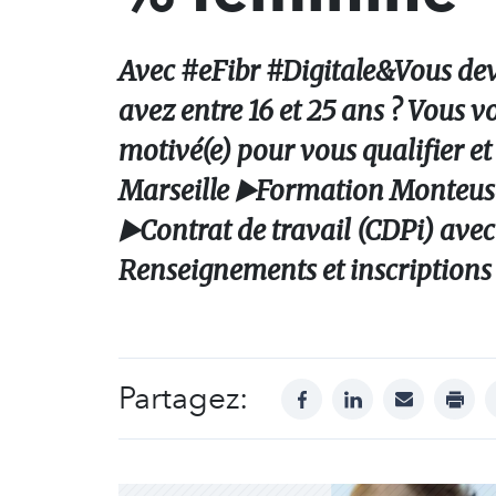
Avec #eFibr #Digitale&Vous dev
avez entre 16 et 25 ans ? Vous v
motivé(e) pour vous qualifier et
Marseille ▶️Formation Monteuse
▶️Contrat de travail (CDPi) av
Renseignements et inscriptions
Partagez:
facebook
linkedin
mail
print