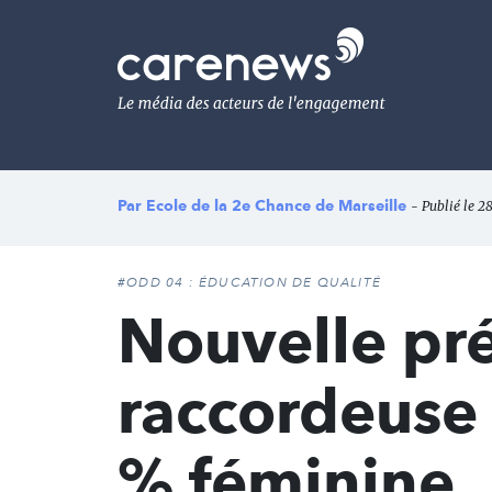
Aller
au
Carenews,
contenu
Le
principal
média
des
acteurs
de
l'engagement
Par
Ecole de la 2e Chance de Marseille
- Publié le 28
#ODD 04 : ÉDUCATION DE QUALITÉ
Nouvelle pr
raccordeuse 
% féminine