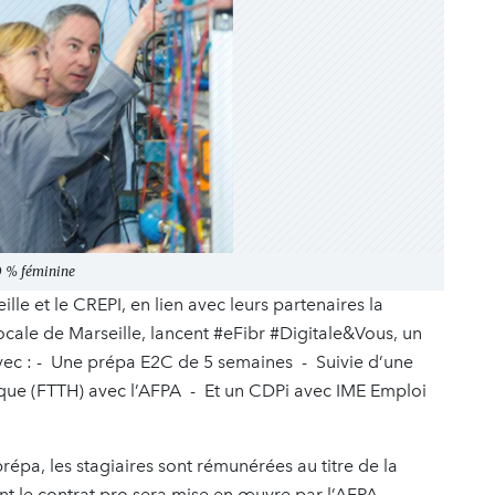
0 % féminine
lle et le CREPI, en lien avec leurs partenaires la
cale de Marseille, lancent #eFibr #Digitale&Vous, un
ec : - Une prépa E2C de 5 semaines - Suivie d’une
que (FTTH) avec l’AFPA - Et un CDPi avec IME Emploi
répa, les stagiaires sont rémunérées au titre de la
t le contrat pro sera mise en œuvre par l’AFPA.