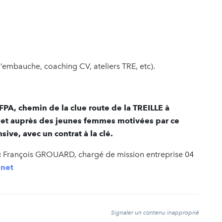
d’embauche, coaching CV, ateliers TRE, etc).
AFPA, chemin de la clue route de la TREILLE à
ojet auprès des jeunes femmes motivées par ce
sive, avec un contrat à la clé.
:
François GROUARD, chargé de mission entreprise 04
.net
t
Signaler un contenu inapproprié