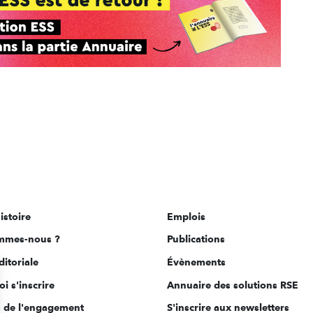
istoire
Emplois
mmes-nous ?
Publications
ditoriale
Évènements
i s'inscrire
Annuaire des solutions RSE
s de l'engagement
S'inscrire aux newsletters