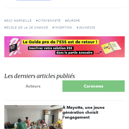
#E2C MARSEILLE
#CITOYENNETÉ
#EUROPE
#ÉCOLE DE LA 2E CHANCE
#INSERTION
#JEUNESSE
Les derniers articles publiés
Acteurs
Carenews
À Mayotte, une jeune
génération choisit
l'engagement