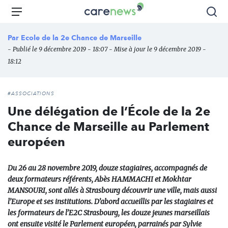
Aller
Carenews,
Menu
Rec
au
Le
contenu
média
Par
Ecole de la 2e Chance de Marseille
principal
des
- Publié le 9 décembre 2019 - 18:07 - Mise à jour le 9 décembre 2019 -
acteurs
18:12
de
l'engagement
#ASSOCIATIONS
Une délégation de l’École de la 2e
Chance de Marseille au Parlement
européen
Du 26 au 28 novembre 2019, douze stagiaires, accompagnés de
deux formateurs référents, Abès HAMMACHI et Mokhtar
MANSOURI, sont allés à Strasbourg découvrir une ville, mais aussi
l’Europe et ses institutions. D’abord accueillis par les stagiaires et
les formateurs de l’E2C Strasbourg, les douze jeunes marseillais
ont ensuite visité le Parlement européen, parrainés par Sylvie