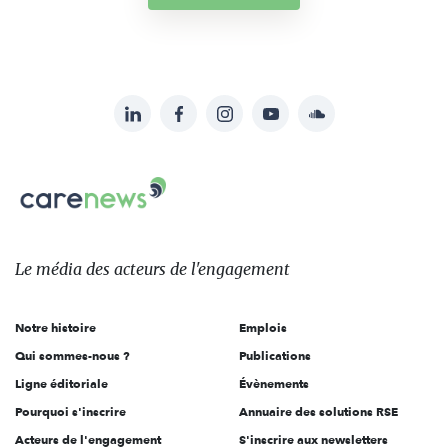
LinkedIn
Facebook
Instagram
YouTube
Soundcloud
Suivez-
nous
Carenews,
sur:
Le
média
des
Le média
des acteurs
de l'engagement
acteurs
de
Notre histoire
Emplois
l'engagement
Qui sommes-nous ?
Publications
Ligne éditoriale
Évènements
Pourquoi s'inscrire
Annuaire des solutions RSE
Acteurs de l'engagement
S'inscrire aux newsletters