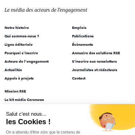
média
des
Le média
des acteurs
de l'engagement
acteurs
de
Notre histoire
Emplois
l'engagement
Qui sommes-nous ?
Publications
Ligne éditoriale
Évènements
Pourquoi s'inscrire
Annuaire des solutions RSE
Acteurs de l'engagement
S'inscrire aux newsletters
Actualités
Journalistes et rédacteurs
Appels à projets
Contact
Mission RSE
Le kit média Carenews
Groupe AEF
Salut c'est nous...
AEF info
les Cookies !
Novethic
On a attendu d'être sûrs que le contenu de
PRODURABLE