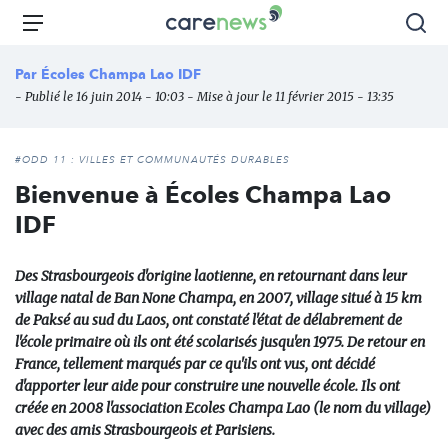
Aller
Carenews,
Menu
Rec
au
Le
contenu
média
Par
Écoles Champa Lao IDF
principal
des
- Publié le 16 juin 2014 - 10:03 - Mise à jour le 11 février 2015 - 13:35
acteurs
de
l'engagement
#ODD 11 : VILLES ET COMMUNAUTÉS DURABLES
Bienvenue à Écoles Champa Lao
IDF
Des Strasbourgeois d'origine laotienne, en retournant dans leur
village natal de Ban None Champa, en 2007, village situé à 15 km
de Paksé au sud du Laos, ont constaté l'état de délabrement de
l'école primaire où ils ont été scolarisés jusqu'en 1975. De retour en
France, tellement marqués par ce qu'ils ont vus, ont décidé
d'apporter leur aide pour construire une nouvelle école. Ils ont
créée en 2008 l'association Ecoles Champa Lao (le nom du village)
avec des amis Strasbourgeois et Parisiens.