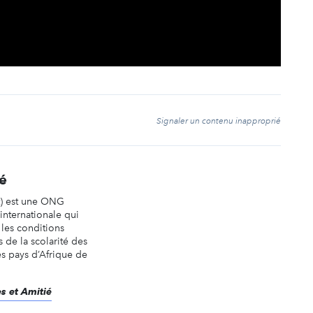
t
Signaler un contenu inapproprié
ié
t) est une ONG
 internationale qui
les conditions
s de la scolarité des
es pays d’Afrique de
es et Amitié