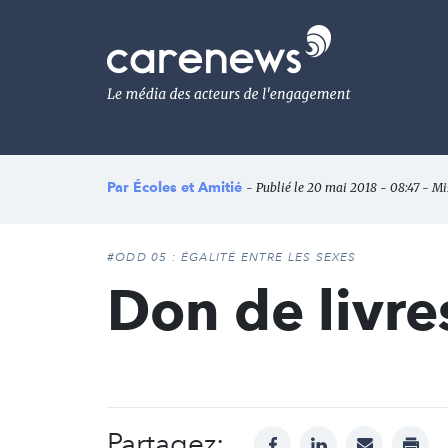
Aller
au
Carenews,
contenu
Le
principal
média
des
acteurs
de
l'engagement
Par
Écoles et Amitié
- Publié le 20 mai 2018 - 08:47 - Mi
#ODD 05 : ÉGALITÉ ENTRE LES SEXES
Don de livre
Partagez:
facebook
linkedin
mail
print