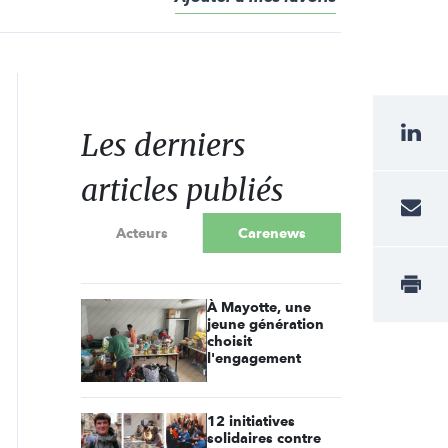
Les derniers
articles publiés
Acteurs
Carenews
À Mayotte, une
jeune génération
choisit
l'engagement
12 initiatives
solidaires contre