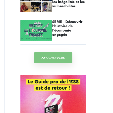
les inégalités et les
vulnérabilités
SÉRIE - Découvrir
l'histoire de
l'économie
engagée
AFFICHER PLUS