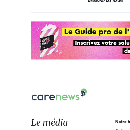
Recevoir les news
Carenews,
Le
média
des
acteurs
Le média
Notre h
de