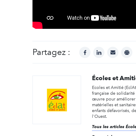
Partagez :
facebook
linkedin
mail
prin
Écoles et Amit
Ecoles et Amitié (EclA
française de solidarité
œuvre pour améliorer 
matérielles et sanitaire
enfants défavorisés, d
l'Ouest.
Tous les articles Écol