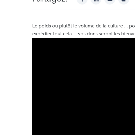
Le poids ou plutôt le volume de la culture ... po
expédier tout cela ... vos dons seront les bienv