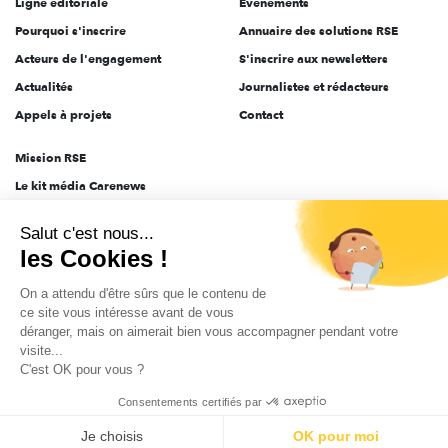
Ligne éditoriale
Évènements
Pourquoi s'inscrire
Annuaire des solutions RSE
Acteurs de l'engagement
S'inscrire aux newsletters
Actualités
Journalistes et rédacteurs
Appels à projets
Contact
Mission RSE
Le kit média Carenews
Groupe AEF
Salut c'est nous...
AEF info
les Cookies !
Novethic
On a attendu d'être sûrs que le contenu de
PRODURABLE
ce site vous intéresse avant de vous
Inclusiv Day
déranger, mais on aimerait bien vous accompagner pendant votre
visite...
C'est OK pour vous ?
CGV
Données personnelles
Mentions légales
2025-2026 Tout droits réservés
Consentements certifiés par
Je choisis
OK pour moi