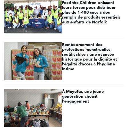
Feed the Children unissent
leurs forces pour distribuer
plus de 1 400 sacs à dos
remplis de produits essentiels
aux enfants de Norfolk
Remboursement des
protections menstruelles
réutilisables : une avancée
historique pour la dignité et
l’égalité d’accès à l’hygiène
intime
À Mayotte, une jeune
génération choisit
l'engagement