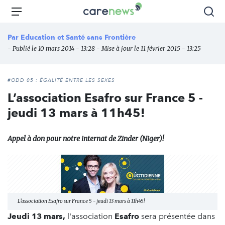
Aller
Carenews,
Menu
Rec
au
Le
contenu
média
Par
Education et Santé sans Frontière
principal
des
- Publié le 10 mars 2014 - 13:28 - Mise à jour le 11 février 2015 - 13:25
acteurs
de
l'engagement
#ODD 05 : ÉGALITÉ ENTRE LES SEXES
L’association Esafro sur France 5 -
jeudi 13 mars à 11h45!
Appel à don pour notre internat de Zinder (Niger)!
L’association Esafro sur France 5 - jeudi 13 mars à 11h45!
Jeudi 13 mars,
l'association
Esafro
sera présentée dans