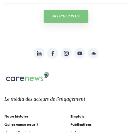
AFFICHER PLUS
LinkedIn
Facebook
Instagram
YouTube
Soundcloud
Suivez-
nous
Carenews,
sur:
Le
média
des
Le média
des acteurs
de l'engagement
acteurs
de
Notre histoire
Emplois
l'engagement
Qui sommes-nous ?
Publications