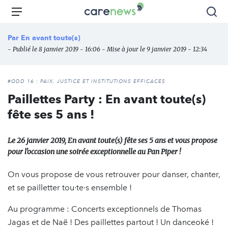
Aller
Carenews,
Menu
Rec
au
Le
contenu
média
Par
En avant toute(s)
principal
des
- Publié le 8 janvier 2019 - 16:06 - Mise à jour le 9 janvier 2019 - 12:34
acteurs
de
l'engagement
#ODD 16 : PAIX, JUSTICE ET INSTITUTIONS EFFICACES
Paillettes Party : En avant toute(s)
fête ses 5 ans !
Le 26 janvier 2019, En avant toute(s) fête ses 5 ans et vous propose
pour l'occasion une soirée exceptionnelle au Pan Piper !
On vous propose de vous retrouver pour danser, chanter,
et se pailletter tou·te·s ensemble !
Au programme : Concerts exceptionnels de Thomas
Jagas et de Naë ! Des paillettes partout ! Un danceoké !