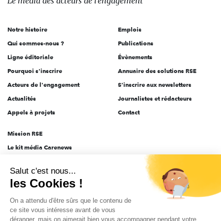
Le média
des acteurs
de l'engagement
acteurs
de
Notre histoire
Emplois
l'engagement
Qui sommes-nous ?
Publications
Ligne éditoriale
Évènements
Pourquoi s'inscrire
Annuaire des solutions RSE
Acteurs de l'engagement
S'inscrire aux newsletters
Actualités
Journalistes et rédacteurs
Appels à projets
Contact
Mission RSE
Le kit média Carenews
Groupe AEF
Salut c'est nous...
AEF info
les Cookies !
Novethic
On a attendu d'être sûrs que le contenu de
PRODURABLE
ce site vous intéresse avant de vous
Inclusiv Day
déranger, mais on aimerait bien vous accompagner pendant votre