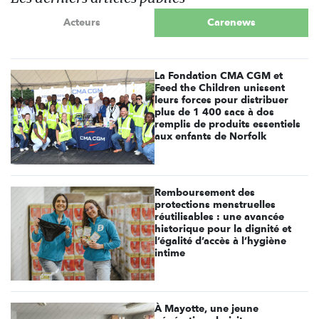
Acteurs
Carenews
La Fondation CMA CGM et
Feed the Children unissent
leurs forces pour distribuer
plus de 1 400 sacs à dos
remplis de produits essentiels
aux enfants de Norfolk
Remboursement des
protections menstruelles
réutilisables : une avancée
historique pour la dignité et
l’égalité d’accès à l’hygiène
intime
À Mayotte, une jeune