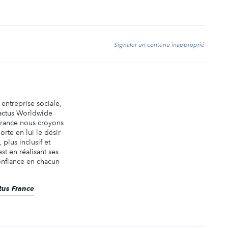
t
Signaler un contenu inapproprié
 entreprise sociale,
actus Worldwide
France nous croyons
rte en lui le désir
plus inclusif et
st en réalisant ses
onfiance en chacun
ctus France