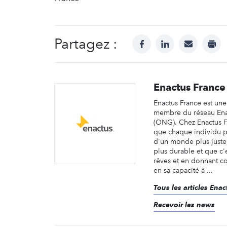
Partagez :
facebook
linkedin
mail
prin
Enactus France
Enactus France est une
membre du réseau En
(ONG). Chez Enactus 
que chaque individu po
d'un monde plus juste, 
plus durable et que c'e
rêves et en donnant c
en sa capacité à ...
Tous les articles Ena
Recevoir les news