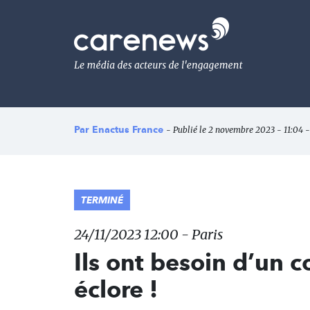
Aller
au
Carenews,
contenu
Le
principal
média
des
acteurs
de
l'engagement
Par
Enactus France
- Publié le 2 novembre 2023 - 11:04 -
TERMINÉ
24/11/2023 12:00 - Paris
Ils ont besoin d’un 
éclore !