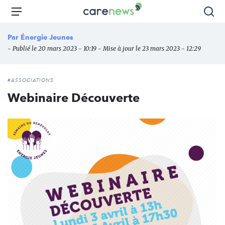
Aller
Carenews,
Menu
Rec
au
Le
contenu
média
Par
Énergie Jeunes
principal
des
- Publié le 20 mars 2023 - 10:19 - Mise à jour le 23 mars 2023 - 12:29
acteurs
de
l'engagement
#ASSOCIATIONS
Webinaire Découverte