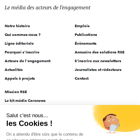
des
Le média
des acteurs
de l'engagement
acteurs
de
Notre histoire
Emplois
l'engagement
Qui sommes-nous ?
Publications
Ligne éditoriale
Évènements
Pourquoi s'inscrire
Annuaire des solutions RSE
Acteurs de l'engagement
S'inscrire aux newsletters
Actualités
Journalistes et rédacteurs
Appels à projets
Contact
Mission RSE
Le kit média Carenews
Groupe AEF
Salut c'est nous...
AEF info
les Cookies !
Novethic
On a attendu d'être sûrs que le contenu de
PRODURABLE