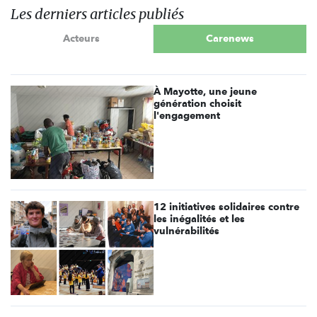
Les derniers articles publiés
Acteurs
Carenews
À Mayotte, une jeune
génération choisit
l'engagement
12 initiatives solidaires contre
les inégalités et les
vulnérabilités