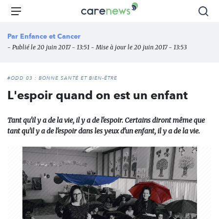
Aller
Carenews,
Menu
Rec
au
Le
contenu
média
Par
Enfance et Cancer
principal
des
- Publié le 20 juin 2017 - 13:51 - Mise à jour le 20 juin 2017 - 13:53
acteurs
de
l'engagement
#ODD 03 : BONNE SANTÉ ET BIEN-ÊTRE
L'espoir quand on est un enfant
Tant qu'il y a de la vie, il y a de l'espoir. Certains diront même que
tant qu'il y a de l'espoir dans les yeux d'un enfant, il y a de la vie.