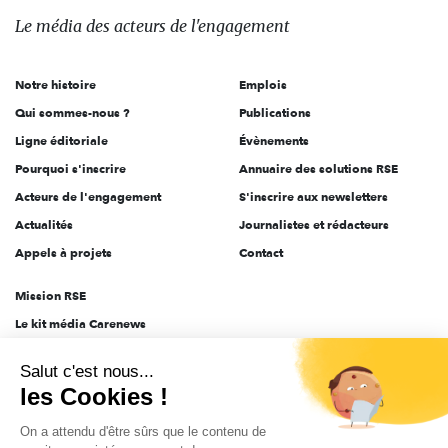
des
Le média
des acteurs
de l'engagement
acteurs
de
Notre histoire
Emplois
l'engagement
Qui sommes-nous ?
Publications
Ligne éditoriale
Évènements
Pourquoi s'inscrire
Annuaire des solutions RSE
Acteurs de l'engagement
S'inscrire aux newsletters
Actualités
Journalistes et rédacteurs
Appels à projets
Contact
Mission RSE
Le kit média Carenews
Groupe AEF
Salut c'est nous...
AEF info
les Cookies !
Novethic
On a attendu d'être sûrs que le contenu de
PRODURABLE