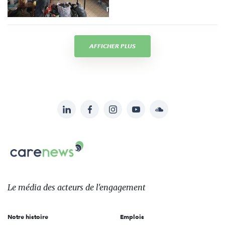
AFFICHER PLUS
LinkedIn
Facebook
Instagram
YouTube
Soundcloud
Suivez-
nous
Carenews,
sur:
Le
média
des
Le média
des acteurs
de l'engagement
acteurs
de
Notre histoire
Emplois
l'engagement