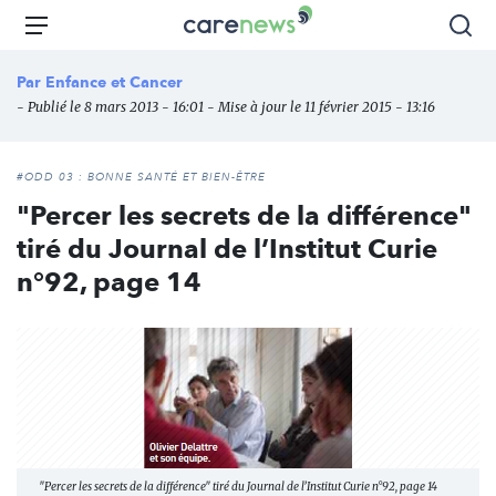
Aller
Carenews,
Menu
Rec
au
Le
contenu
média
Par
Enfance et Cancer
principal
des
- Publié le 8 mars 2013 - 16:01 - Mise à jour le 11 février 2015 - 13:16
acteurs
de
l'engagement
#ODD 03 : BONNE SANTÉ ET BIEN-ÊTRE
"Percer les secrets de la différence"
tiré du Journal de l’Institut Curie
n°92, page 14
"Percer les secrets de la différence" tiré du Journal de l’Institut Curie n°92, page 14