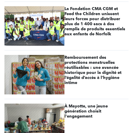
La Fondation CMA CGM et
Feed the Children unissent
leurs forces pour distribuer
plus de 1 400 sacs à dos
remplis de produits essentiels
aux enfants de Norfolk
Remboursement des
protections menstruelles
réutilisables : une avancée
historique pour la dignité et
l’égalité d’accès à l’hygiène
intime
À Mayotte, une jeune
génération choisit
l'engagement