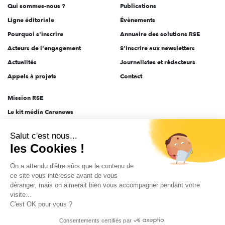
Qui sommes-nous ?
Publications
Ligne éditoriale
Évènements
Pourquoi s'inscrire
Annuaire des solutions RSE
Acteurs de l'engagement
S'inscrire aux newsletters
Actualités
Journalistes et rédacteurs
Appels à projets
Contact
Mission RSE
Le kit média Carenews
Groupe AEF
Salut c'est nous...
AEF info
les Cookies !
Novethic
On a attendu d'être sûrs que le contenu de
PRODURABLE
ce site vous intéresse avant de vous
Inclusiv Day
déranger, mais on aimerait bien vous accompagner pendant votre
visite...
C'est OK pour vous ?
CGV
Données personnelles
Mentions légales
2025-2026 Tout droits réservés
Consentements certifiés par