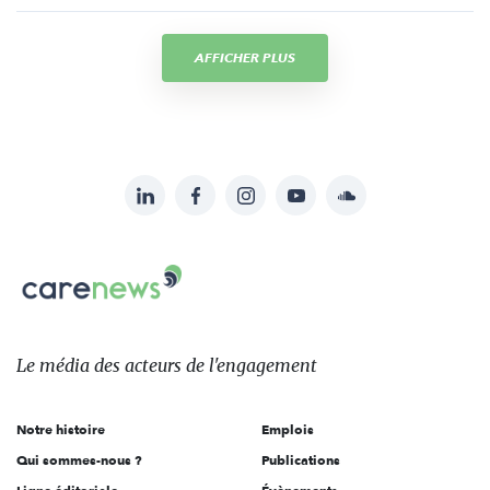
AFFICHER PLUS
LinkedIn
Facebook
Instagram
YouTube
Soundcloud
Suivez-
nous
Carenews,
sur:
Le
média
des
Le média
des acteurs
de l'engagement
acteurs
de
Notre histoire
Emplois
l'engagement
Qui sommes-nous ?
Publications