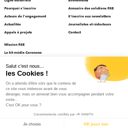
Ligne éditoriale
Évènements
Pourquoi s'inscrire
Annuaire des solutions RSE
Acteurs de l'engagement
S'inscrire aux newsletters
Actualités
Journalistes et rédacteurs
Appels à projets
Contact
Mission RSE
Le kit média Carenews
Groupe AEF
Salut c'est nous...
AEF info
les Cookies !
Novethic
On a attendu d'être sûrs que le contenu de
PRODURABLE
ce site vous intéresse avant de vous
Inclusiv Day
déranger, mais on aimerait bien vous accompagner pendant votre
visite...
C'est OK pour vous ?
CGV
Données personnelles
Mentions légales
2025-2026 Tout droits réservés
Consentements certifiés par
Je choisis
OK pour moi