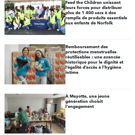
Feed the Children unissent
leurs forces pour distribuer
plus de 1 400 sacs à dos
remplis de produits essentiels
aux enfants de Norfolk
Remboursement des
protections menstruelles
réutilisables : une avancée
historique pour la dignité et
l’égalité d’accès à l’hygiène
intime
À Mayotte, une jeune
génération choisit
l'engagement