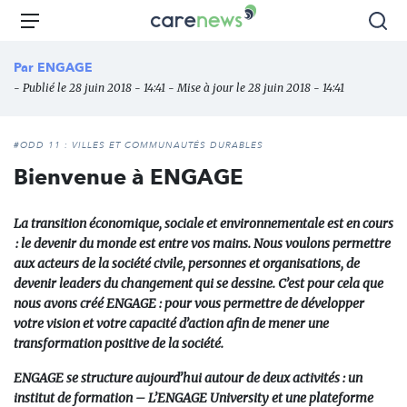
Aller
Carenews,
Menu
Rec
au
Le
contenu
média
Par
ENGAGE
principal
des
- Publié le 28 juin 2018 - 14:41 - Mise à jour le 28 juin 2018 - 14:41
acteurs
de
l'engagement
#ODD 11 : VILLES ET COMMUNAUTÉS DURABLES
Bienvenue à ENGAGE
La transition économique, sociale et environnementale est en cours
: le devenir du monde est entre vos mains. Nous voulons permettre
aux acteurs de la société civile, personnes et organisations, de
devenir leaders du changement qui se dessine. C’est pour cela que
nous avons créé ENGAGE : pour vous permettre de développer
votre vision et votre capacité d’action afin de mener une
transformation positive de la société.
ENGAGE se structure aujourd’hui autour de deux activités : un
institut de formation – L’ENGAGE University et une plateforme